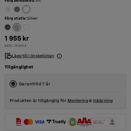
Färg bordsskiva
:
Vit
Färg stativ
:
Silver
1 955 kr
exkl. moms
Lägg till i önskelistan
Tillgänglighet
Garantitid 7 år
Produkten är tillgänglig för
Montering
&
Inbärning