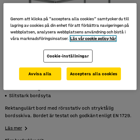
Genom att klicka på "acceptera alla cookies" samtycker du till
lagring av cookies på din enhet för att förbättra navigeringen på
webbplatsen, analysera webbplatsens användning och bistå i
våra marknadsföringsinsatser.
Läs vår cookie policy här
Cookie-inställningar
Avvisa alla
Acceptera alla cookies
Högtryckslaminat
Godkänt enligt EN 1729
Slitstark bordsyta
Rektangulärt bord med rörsstativ och stryktålig
bordsskiva. Bordet är testat och godkänt enligt EN 1729.
Läs mer