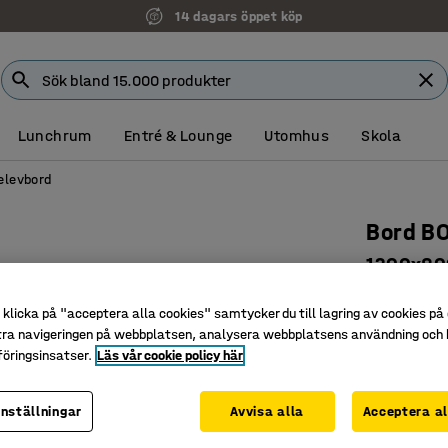
14 dagars öppet köp
Lunchrum
Entré & Lounge
Utomhus
Skola
elevbord
Bord B
1200x800
Art. nr
:
34
klicka på "acceptera alla cookies" samtycker du till lagring av cookies på 
Högtryck
tra navigeringen på webbplatsen, analysera webbplatsens användning och b
öringsinsatser.
Läs vår cookie policy här
Godkänt e
Slitstark
inställningar
Avvisa alla
Acceptera al
Färg bordssk