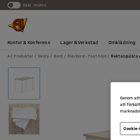
exkl. moms
Kontor & Konferens
Lager & Verkstad
Omklädning
AJ Produkter
Skola
Bord
Elevbord - fast höjd
Rektangulära 
Genom att 
att förbät
marknadsf
Cookie-