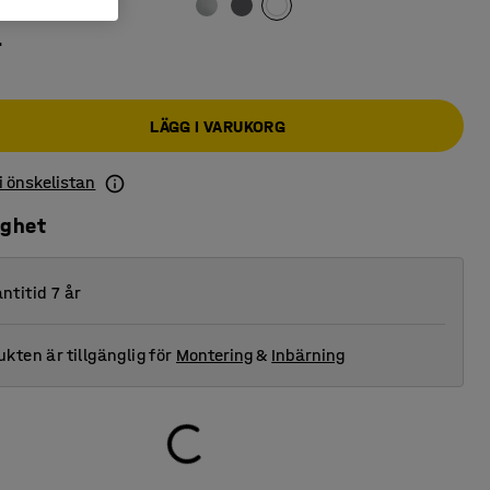
r
LÄGG I VARUKORG
 i önskelistan
ighet
ntitid 7 år
kten är tillgänglig för
Montering
&
Inbärning