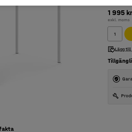
1 995 k
exkl. moms
Lägg till
Tillgängl
Gara
Produ
 fakta