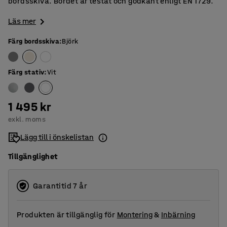
bordsskiva. Bordet är testat och godkänt enligt EN 1729.
Läs mer
Färg bordsskiva
:
Björk
Färg stativ
:
Vit
1 495 kr
exkl. moms
Lägg till i önskelistan
Tillgänglighet
Garantitid 7 år
Produkten är tillgänglig för
Montering
&
Inbärning