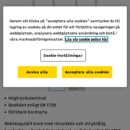
Genom att klicka på "acceptera alla cookies" samtycker du till
lagring av cookies på din enhet för att förbättra navigeringen på
webbplatsen, analysera webbplatsens användning och bistå i
våra marknadsföringsinsatser.
Läs vår cookie policy här
Cookie-inställningar
Avvisa alla
Acceptera alla cookies
Högtryckslaminat
Godkänt enligt EN 1729
Slitstark bordsyta
Rektangulärt bord med rörsstativ och stryktålig