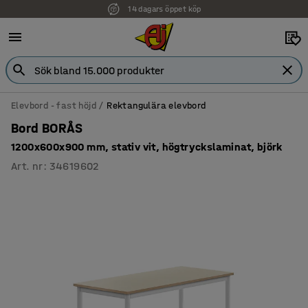
14 dagars öppet köp
Faktura för företag
Elevbord - fast höjd
Rektangulära elevbord
Bord BORÅS
1200x600x900 mm, stativ vit, högtryckslaminat, björk
Art. nr
:
34619602