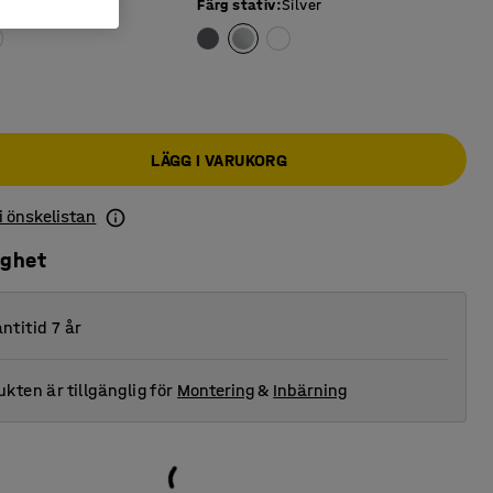
iva
:
Grå
Färg stativ
:
Silver
LÄGG I VARUKORG
 i önskelistan
ighet
ntitid 7 år
kten är tillgänglig för
Montering
&
Inbärning