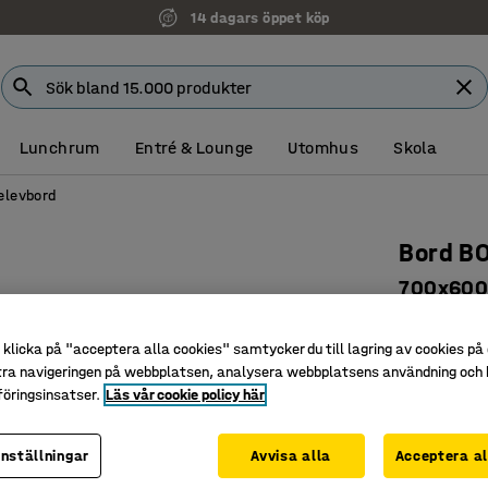
14 dagars öppet köp
Lunchrum
Entré & Lounge
Utomhus
Skola
elevbord
Bord B
700x600x
högtryck
klicka på "acceptera alla cookies" samtycker du till lagring av cookies på 
Art. nr
:
34
tra navigeringen på webbplatsen, analysera webbplatsens användning och b
öringsinsatser.
Läs vår cookie policy här
Högtryck
Godkänt e
Slitstark
inställningar
Avvisa alla
Acceptera al