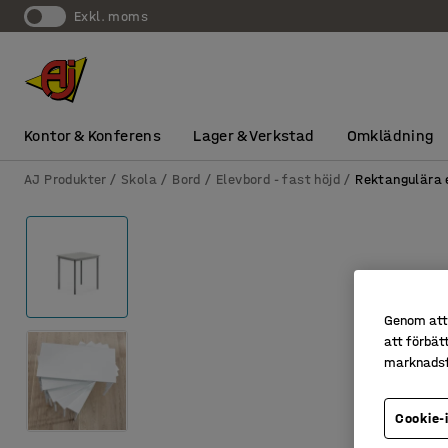
exkl. moms
Kontor & Konferens
Lager & Verkstad
Omklädning
AJ Produkter
Skola
Bord
Elevbord - fast höjd
Rektangulära 
Genom att 
att förbät
marknadsf
Cookie-