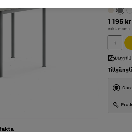
Färg bordssk
1 195 kr
exkl. moms
Lägg till
Tillgängl
Gara
Produ
 fakta