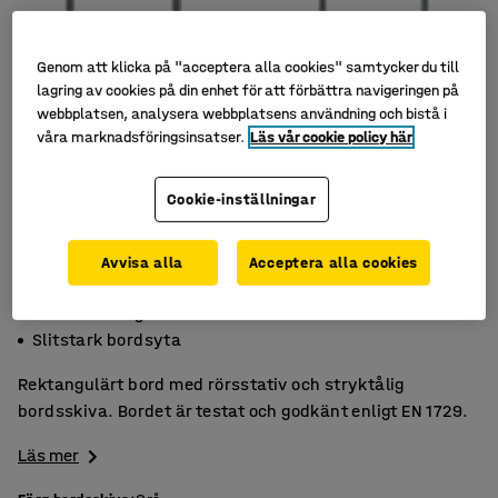
Genom att klicka på "acceptera alla cookies" samtycker du till
lagring av cookies på din enhet för att förbättra navigeringen på
webbplatsen, analysera webbplatsens användning och bistå i
våra marknadsföringsinsatser.
Läs vår cookie policy här
Cookie-inställningar
Avvisa alla
Acceptera alla cookies
Högtryckslaminat
Godkänt enligt EN 1729
Slitstark bordsyta
Rektangulärt bord med rörsstativ och stryktålig
bordsskiva. Bordet är testat och godkänt enligt EN 1729.
Läs mer