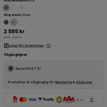
Färg bordsskiva
:
Grå
Färg stativ
:
Silver
2 595 kr
exkl. moms
Lägg till i önskelistan
Tillgänglighet
Garantitid 7 år
Produkten är tillgänglig för
Montering
&
Inbärning