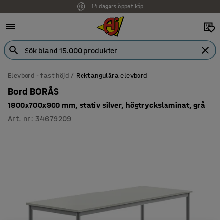
14 dagars öppet köp
Faktura för företag
Elevbord - fast höjd
Rektangulära elevbord
Bord BORÅS
1800x700x900 mm, stativ silver, högtryckslaminat, grå
Art. nr
:
34679209