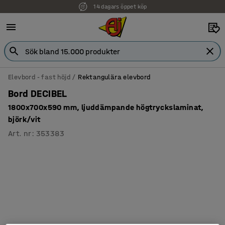
14 dagars öppet köp
Faktura för företag
Elevbord - fast höjd
Rektangulära elevbord
Bord DECIBEL
1800x700x590 mm, ljuddämpande högtryckslaminat,
björk/vit
Art. nr
:
353383