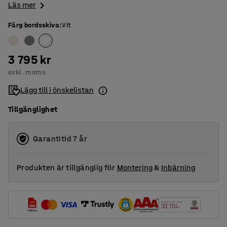
Läs mer
Färg bordsskiva
:
Vit
3 795 kr
exkl. moms
Lägg till i önskelistan
Tillgänglighet
Garantitid 7 år
Produkten är tillgänglig för
Montering
&
Inbärning