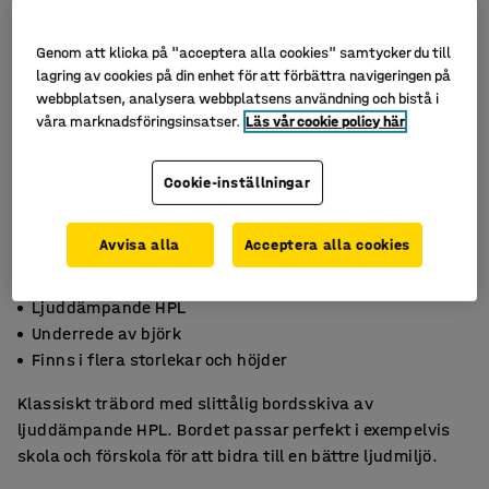
Genom att klicka på "acceptera alla cookies" samtycker du till
lagring av cookies på din enhet för att förbättra navigeringen på
webbplatsen, analysera webbplatsens användning och bistå i
våra marknadsföringsinsatser.
Läs vår cookie policy här
Cookie-inställningar
Avvisa alla
Acceptera alla cookies
Ljuddämpande HPL
Underrede av björk
Finns i flera storlekar och höjder
Klassiskt träbord med slittålig bordsskiva av
ljuddämpande HPL. Bordet passar perfekt i exempelvis
skola och förskola för att bidra till en bättre ljudmiljö.