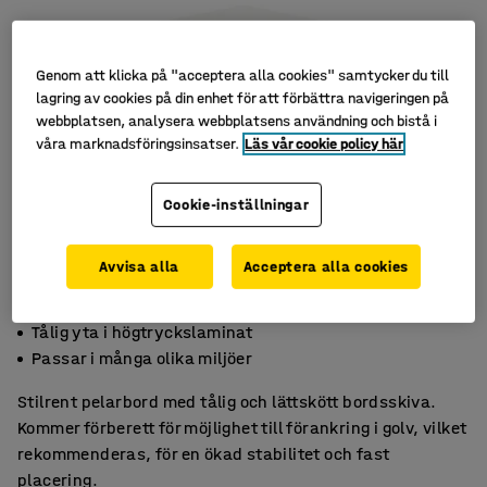
Genom att klicka på "acceptera alla cookies" samtycker du till
lagring av cookies på din enhet för att förbättra navigeringen på
webbplatsen, analysera webbplatsens användning och bistå i
våra marknadsföringsinsatser.
Läs vår cookie policy här
Cookie-inställningar
Avvisa alla
Acceptera alla cookies
Förberett för golvförankring
Tålig yta i högtryckslaminat
Passar i många olika miljöer
Stilrent pelarbord med tålig och lättskött bordsskiva.
Kommer förberett för möjlighet till förankring i golv, vilket
rekommenderas, för en ökad stabilitet och fast
placering.