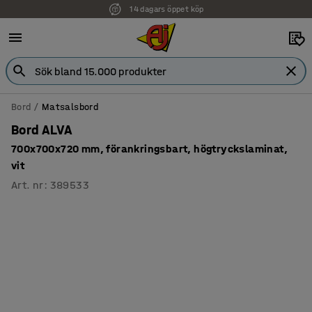
14 dagars öppet köp
Bord
Matsalsbord
Bord ALVA
700x700x720 mm, förankringsbart, högtryckslaminat,
vit
Art. nr
:
389533