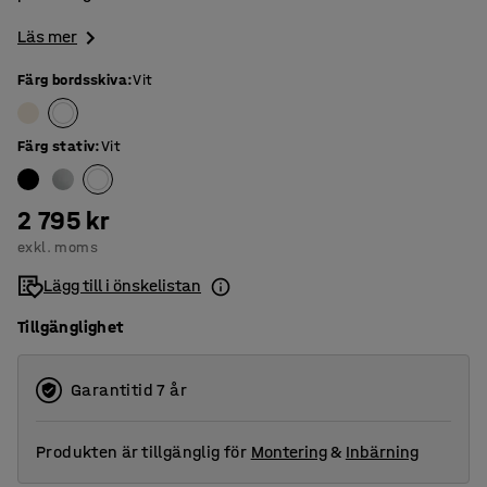
Läs mer
Färg bordsskiva
:
Vit
Färg stativ
:
Vit
2 795 kr
exkl. moms
Lägg till i önskelistan
Tillgänglighet
Garantitid 7 år
Produkten är tillgänglig för
Montering
&
Inbärning