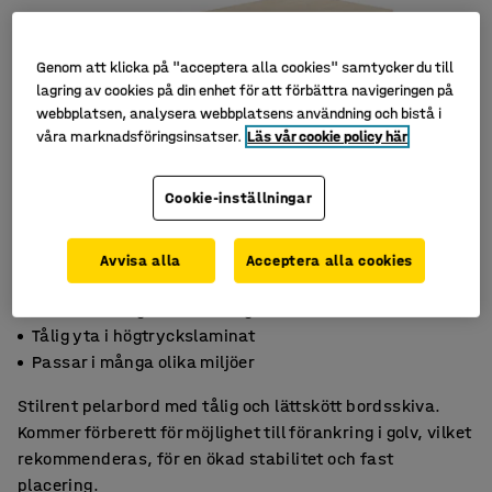
Genom att klicka på "acceptera alla cookies" samtycker du till
lagring av cookies på din enhet för att förbättra navigeringen på
webbplatsen, analysera webbplatsens användning och bistå i
våra marknadsföringsinsatser.
Läs vår cookie policy här
Cookie-inställningar
Avvisa alla
Acceptera alla cookies
Förberett för golvförankring
Tålig yta i högtryckslaminat
Passar i många olika miljöer
Stilrent pelarbord med tålig och lättskött bordsskiva.
Kommer förberett för möjlighet till förankring i golv, vilket
rekommenderas, för en ökad stabilitet och fast
placering.