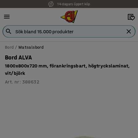
14 dagars öppet köp
Faktura för företag
Bord
Matsalsbord
Bord ALVA
1800x800x720 mm, förankringsbart, högtryckslaminat,
vit/björk
Art. nr
:
388632