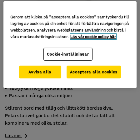
Genom att klicka på "acceptera alla cookies" samtycker du till
lagring av cookies på din enhet för att förbättra navigeringen på
webbplatsen, analysera webbplatsens användning och bistå i
våra marknadsföringsinsatser.
Läs vår cookie policy här
Cookie-inställningar
Avvisa alla
Acceptera alla cookies
Stilrent och lättskött
Tålig yta i högtryckslaminat
Passar i många olika miljöer
Stilrent bord med tålig och lättskött bordsskiva.
Pelarstativet gör bordet stabilt och det är lätt att
kombinera med olika stolar.
Läs mer