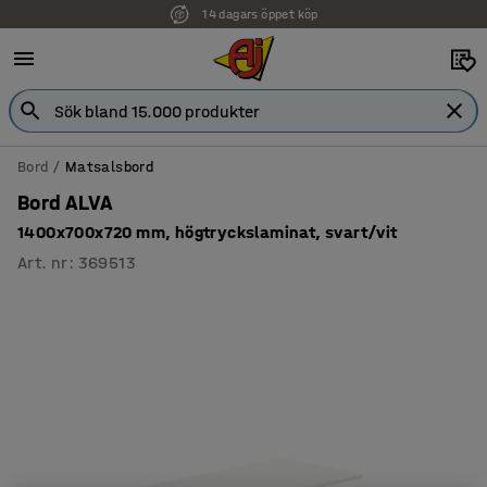
14 dagars öppet köp
Faktura för företag
Bord
Matsalsbord
Bord ALVA
1400x700x720 mm, högtryckslaminat, svart/vit
Art. nr
:
369513