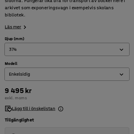
sidorna. Fungerar lika bra för transport av böcker nere i
arkivet som exponeringsvagn i exempelvis skolans
bibliotek.
Läs mer
Djup (mm)
374
Modell
374
Enkelsidig
652
9 495 kr
Dubbelsidig
exkl. moms
Enkelsidig
Lägg till i önskelistan
Tillgänglighet