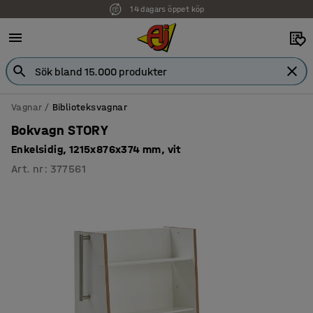
14 dagars öppet köp
Faktura för företag
Vagnar
Biblioteksvagnar
Bokvagn STORY
Enkelsidig, 1215x876x374 mm, vit
Art. nr
:
377561