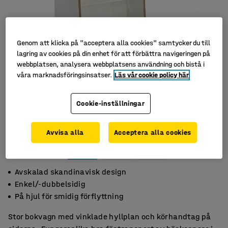
Genom att klicka på "acceptera alla cookies" samtycker du till
lagring av cookies på din enhet för att förbättra navigeringen på
webbplatsen, analysera webbplatsens användning och bistå i
våra marknadsföringsinsatser.
Läs vår cookie policy här
Cookie-inställningar
Avvisa alla
Acceptera alla cookies
Avskalad skandinavisk design
Enkel/-dubbelsidig
På hjul för smidig förflyttning
Stor bokvagn med vinklade hyllplan och körhandtag på