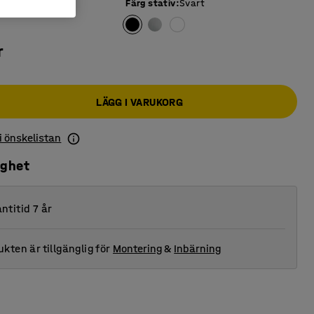
iva
:
Vit
Färg stativ
:
Svart
r
LÄGG I VARUKORG
 i önskelistan
ighet
ntitid 7 år
kten är tillgänglig för
Montering
&
Inbärning