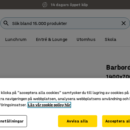
14 dagars öppet köp
Lunchrum
Entré & Lounge
Utomhus
Skola
Barbor
1400x700
högtryck
klicka på "acceptera alla cookies" samtycker du till lagring av cookies på 
Art. nr
:
389
tra navigeringen på webbplatsen, analysera webbplatsens användning och b
öringsinsatser.
Läs vår cookie policy här
Förberett
Tålig yta
Passar i 
inställningar
Avvisa alla
Acceptera al