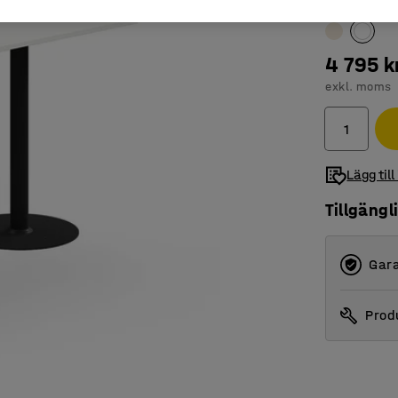
Färg bordssk
4 795 k
exkl. moms
Lägg till
Tillgängl
Gara
Produ