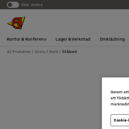
exkl. moms
Kontor & Konferens
Lager & Verkstad
Omklädning
AJ Produkter
Skola
Bord
Ståbord
Genom att 
att förbät
marknadsf
Cookie-