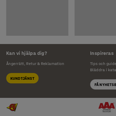
Kan vi hjälpa dig?
Inspireras
Ångerrätt, Retur & Reklamation
Tips och guid
Bläddra i kat
KUNDTJÄNST
FÅ NYHETS