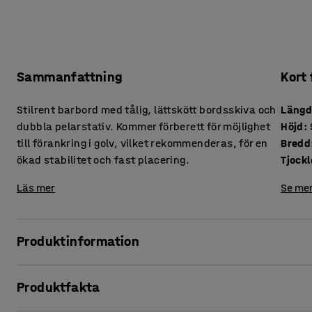
Sammanfattning
Kort
Stilrent barbord med tålig, lättskött bordsskiva och
Läng
dubbla pelarstativ. Kommer förberett för möjlighet
Höjd
:
till förankring i golv, vilket rekommenderas, för en
Bredd
ökad stabilitet och fast placering.
Läs mer
Se mer
Produktinformation
Detta enkla, stilrena pelarbord är ett perfekt komplement n
Produktfakta
Den rektangulära bordsskivan av högtryckslaminat ger en g