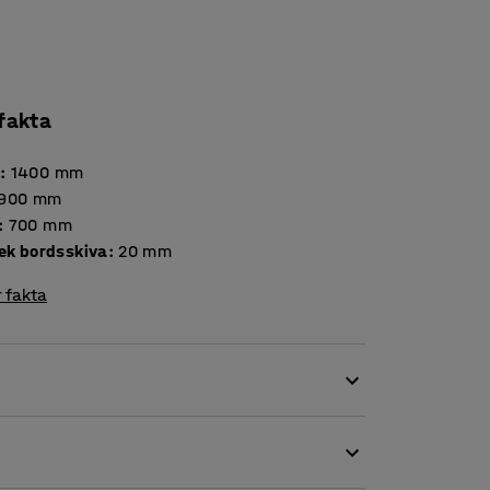
 fakta
d
:
1400
mm
900
mm
:
700
mm
Tjocklek bordsskiva
:
20
mm
 fakta
är du vill skapa en trivsam sittplats.
latt, hård och slitstark yta. Laminatet är