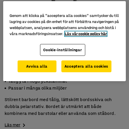
Genom att klicka på "acceptera alla cookies" samtycker du till
lagring av cookies på din enhet för att förbättra navigeringen på
webbplatsen, analysera webbplatsens användning och bistå i
våra marknadsföringsinsatser.
Läs vår cookie policy här
Cookie-inställningar
Avvisa alla
Acceptera alla cookies
Stilrent och lättskött
Tålig yta i högtryckslaminat
Passar i många olika miljöer
Stilrent barbord med tålig, lättskött bordsskiva och
dubbla pelarstativ. Bordet är utmärkt att både
kombinera med barstolar eller använda som ståbord.
Läs mer