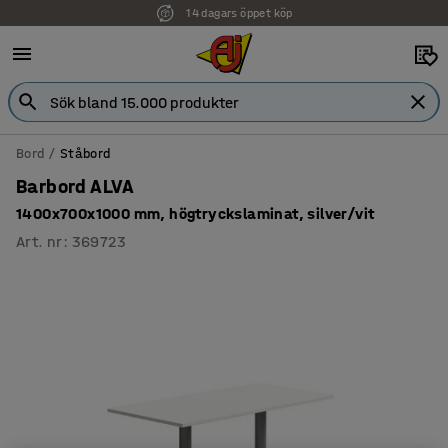
14 dagars öppet köp
Faktura för företag
Bord
Ståbord
Barbord ALVA
1400x700x1000 mm, högtryckslaminat, silver/vit
Art. nr
:
369723