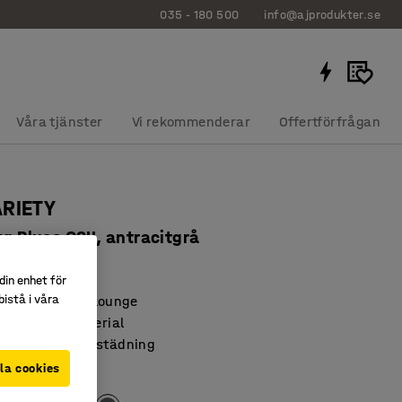
035 - 180 500
info@ajprodukter.se
Våra tjänster
Vi rekommenderar
Offertförfrågan
ARIETY
yg Blues CSII, antracitgrå
83105
din enhet för
istå i våra
åväl skola som lounge
h slitstarkt material
nderlättar vid städning
la cookies
t