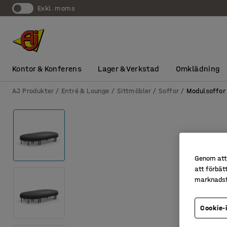
exkl. moms
Kontor & Konferens
Lager & Verkstad
Omklädning
AJ Produkter
Entré & Lounge
Sittmöbler
Soffor
Modulsoffor
Genom att 
att förbät
marknadsf
Cookie-