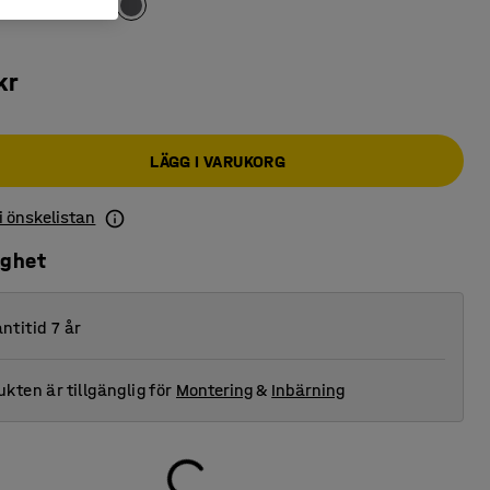
kr
LÄGG I VARUKORG
 i önskelistan
ighet
ntitid 7 år
kten är tillgänglig för
Montering
&
Inbärning