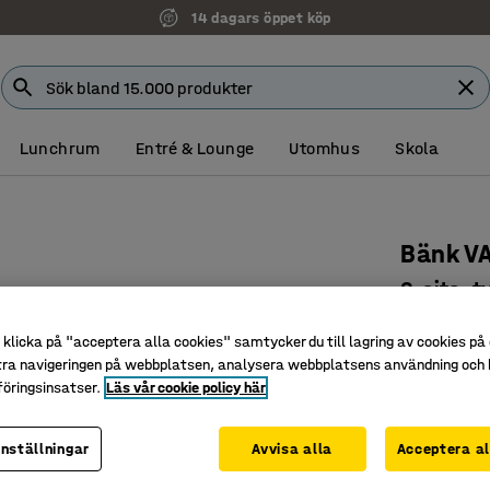
14 dagars öppet köp
Lunchrum
Entré & Lounge
Utomhus
Skola
Bänk V
8-sits, t
Art. nr
:
38
klicka på "acceptera alla cookies" samtycker du till lagring av cookies på 
tra navigeringen på webbplatsen, analysera webbplatsens användning och b
Passar s
öringsinsatser.
Läs vår cookie policy här
Tåligt oc
Ben som u
inställningar
Avvisa alla
Acceptera al
Färg
:
Antraci