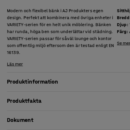
Modern och flexibel bänk i AJ Produkters egen
Sitthö
design. Perfekt att kombinera med övriga enheter i
Bredd
VARIETY-serien för en helt unik möblering. Bänken
Djup
:
har runda, höga ben som underlättar vid städning.
Färg
:
VARIETY-serien passar för såväl lounge och kontor
Se mer
som offentlig miljö eftersom den är testad enligt EN
16139.
Läs mer
Produktinformation
Denna bänk erbjuder hög komfort och är klädd i ett slitstarkt
Produktfakta
miljöer, såsom lounge och väntrum, men även kontor och s
Sitthöjd
:
425
mm
VARIETY är en mycket funktionell och flexibel modulserie.
Dokument
Bredd
:
2400
mm
monteringen smidig och enkel. Höjden på benen ger ett sti
Djup
:
1200
mm
städning. Stommen är tillverkad i plywood och har en stopp