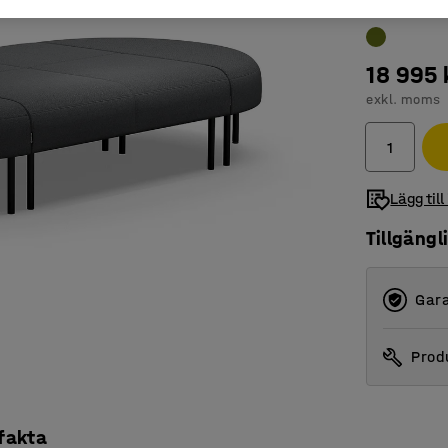
18 995 
exkl. moms
Lägg till
Tillgängl
Gara
Produ
 fakta