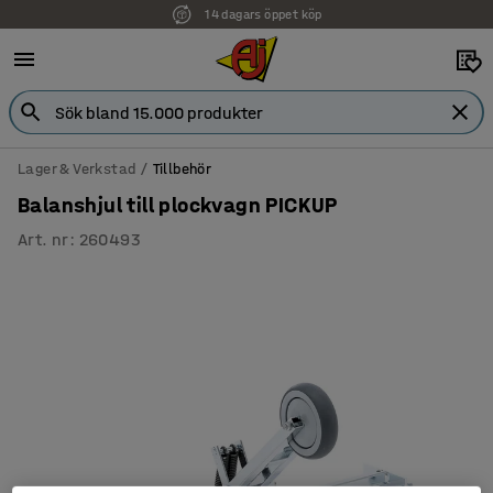
14 dagars öppet köp
Faktura för företag
Lager & Verkstad
Tillbehör
Balanshjul till plockvagn PICKUP
Art. nr
:
260493