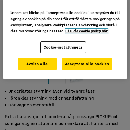
Genom att klicka på "acceptera alla cookies" samtycker du till
lagring av cookies på din enhet för att förbättra navigeringen på
webbplatsen, analysera webbplatsens användning och bistå i
våra marknadsföringsinsatser.
Läs vår cookie policy här
Cookie-inställningar
Avvisa alla
Acceptera alla cookies
Underlättar styrning även vid tyngre last
Förenklar styrning med enhandsfattning
Gör vagnen mer stabil
Extra balanshjul att montera på plockvagn PICKUP och
som gör vagnen stabilare och enklare att hantera med