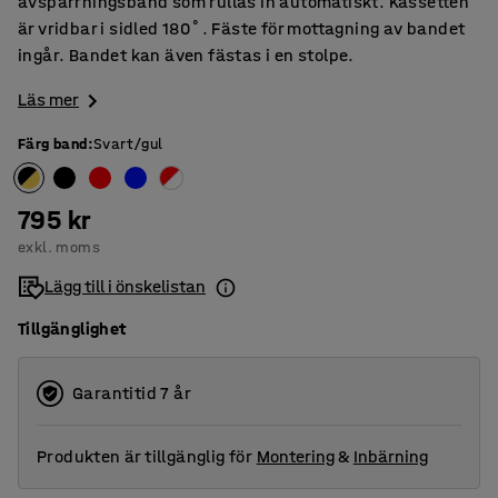
avspärrningsband som rullas in automatiskt. Kassetten
är vridbar i sidled 180˚. Fäste för mottagning av bandet
ingår. Bandet kan även fästas i en stolpe.
Läs mer
Färg band
:
Svart/gul
795 kr
exkl. moms
Lägg till i önskelistan
Tillgänglighet
Garantitid 7 år
Produkten är tillgänglig för
Montering
&
Inbärning