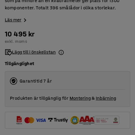
som på mindre än en kvadratmeter ger plats för 1300
komponenter. Totalt 396 smålådor i olika storlekar.
Läs mer
10 495 kr
exkl. moms
Lägg till i önskelistan
Tillgänglighet
Garantitid 7 år
Produkten är tillgänglig för
Montering
&
Inbärning