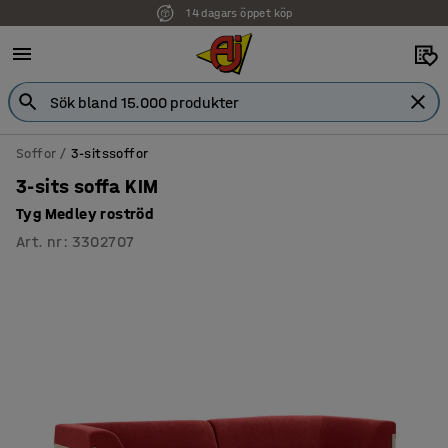
Faktura för företag
Soffor
3-sitssoffor
3-sits soffa KIM
Tyg Medley roströd
Art. nr
:
3302707