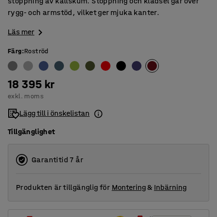
stoppning av kallskum. Stoppning och klädsel går över
rygg- och armstöd, vilket ger mjuka kanter.
Läs mer
Färg
:
Roströd
18 395 kr
exkl. moms
Lägg till i önskelistan
Tillgänglighet
Garantitid 7 år
Produkten är tillgänglig för
Montering
&
Inbärning