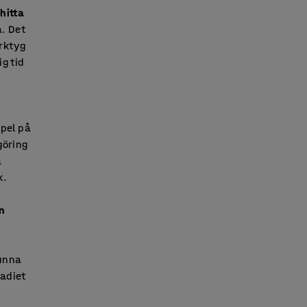
hitta
å. Det
erktyg
ig tid
mpel på
göring
a
k.
n
kunna
tadiet