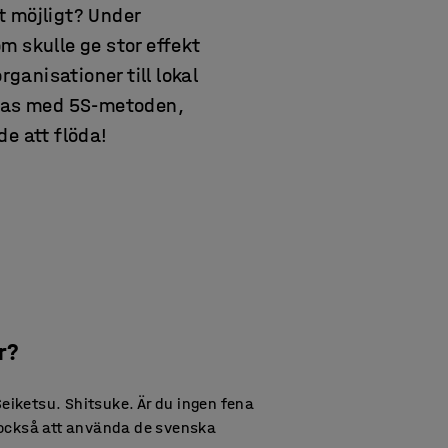
t möjligt? Under
m skulle ge stor effekt
rganisationer till lokal
ckas med 5S-metoden,
de att flöda!
r?
 Seiketsu. Shitsuke. Är du ingen fena
 också att använda de svenska