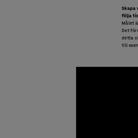
Skapa v
följa t
Målet ä
Det för
detta s
till ex