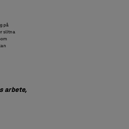
ng på
r slitna
 som
kan
s arbete,