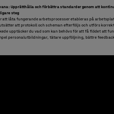
ana: Upprätthålla och förbättra standarder genom att kontinu
idigare steg
r att låta fungerande arbetsprocesser etableras på arbetspla
utsätter att protokoll och scheman efterföljs och utförs korrekt
kede upptäcker du vad som kan behövs för att få flödet att fu
empel personalutbildningar, tätare uppföljning, bättre feedback