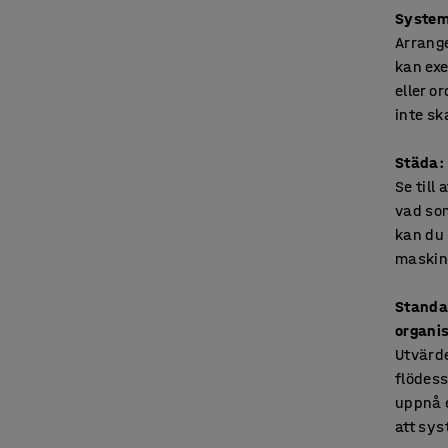
Systema
Arrange
kan exe
eller o
inte ska
Städa:
Se till
vad som
kan du 
maskine
Standar
organi
Utvärde
flödess
uppnå e
att sys