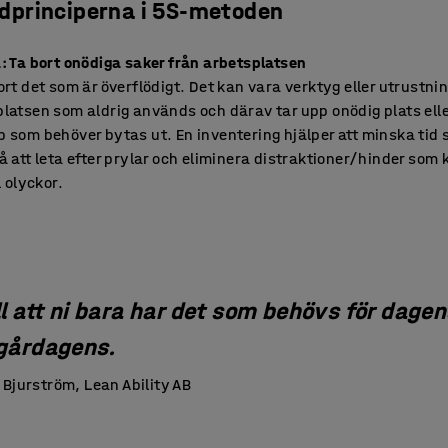
dprinciperna i 5S-metoden
: Ta bort onödiga saker från arbetsplatsen
ort det som är överflödigt. Det kan vara verktyg eller utrustni
latsen som aldrig används och därav tar upp onödig plats elle
 som behöver bytas ut. En inventering hjälper att minska tid
å att leta efter prylar och eliminera distraktioner/hinder som 
l olyckor.
ll att ni bara har det som behövs för dagen
 gårdagens.
Bjurström, Lean Ability AB