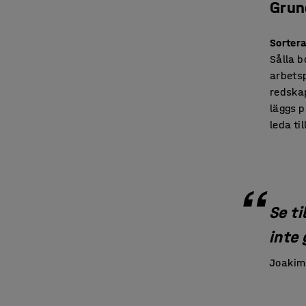
Grun
Sortera
Sålla b
arbetsp
redskap
läggs p
leda til
Se ti
inte
Joakim 