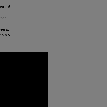
erligt
tsen.
. I
ngera,
 o.s.v.