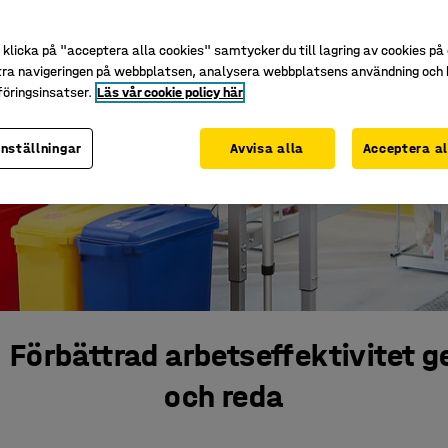
klicka på "acceptera alla cookies" samtycker du till lagring av cookies på 
tra navigeringen på webbplatsen, analysera webbplatsens användning och b
öringsinsatser.
Läs vår cookie policy här
inställningar
Avvisa alla
Acceptera al
Förbättrad arbetseffektivitet 
och reda