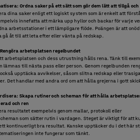
tisera: Ordna saker på ett sätt som gör dem lätt att tillgå och 
ra dina saker enligt ett logiskt system som är enkelt att först
mpelvis innefatta att märka upp hyllor och backar för varje v
rdna arbetsstationer i ett lämpligare flöde. Poängen är att onöd
 gå åt till att leta efter eller vänta på redskap.
 Rengöra arbetsplatsen regelbundet
 att arbetsplatsen och dess utrustning hålls rena. Tänk till exe
 lämnas till nästa pass eller person. Genom regelbunden ren
också upptäcka avvikelser, såsom slitna redskap eller trasig
r. Det handlar med andra ord om att hålla grejerna i gott skic
disera: Skapa rutiner och scheman för att hålla arbetsplatse
serad och ren
ra resultatet exempelvis genom mallar, protokoll eller
cheman som sätter rutin i vardagen. Steget är viktigt för att 
tt kontinuerligt bra resultat. Kanske upptäcker du i det här s
tematiseringen inte fungerar som tänkt.