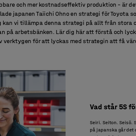
bbare och mer kostnadseffektiv produktion – är de
lade japanen Taiichi Ohno en strategi för Toyota so
 kan vi tillämpa denna strategi på allt från stora o
an på arbetsbänken. Lär dig här att förstå och ly
v verktygen för att lyckas med strategin att få vär
Vad står 5S fö
Seiri. Seiton. Seisō.
på japanska går det