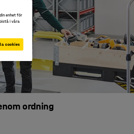
din enhet för
istå i våra
la cookies
genom ordning