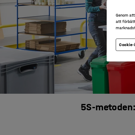
Genom att 
att förbät
marknadsf
Cookie-
5S-metoden: 