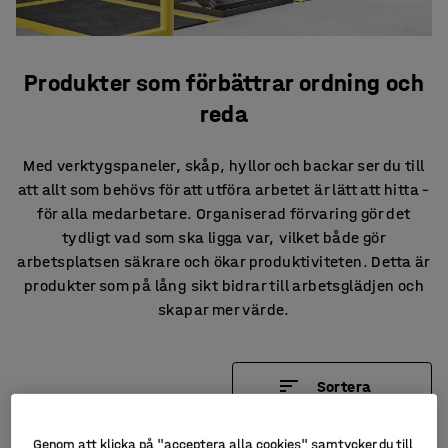
Produkter som förbättrar ordning och
reda
Med verktygspaneler, skåp, hyllor och backar ser du till
att allt som behövs för att utföra arbetet är lätt att hitta –
för alla medarbetare. Organiserad förvaring gör det
tydligt vad som ska ligga var, vilket både gör
arbetsplatsen säkrare och ökar produktiviteten. Detta är
produkter som på lång sikt bidrar till arbetsglädjen och
skapar mer värde.
Sortera
202 produkter
Genom att klicka på "acceptera alla cookies" samtycker du till