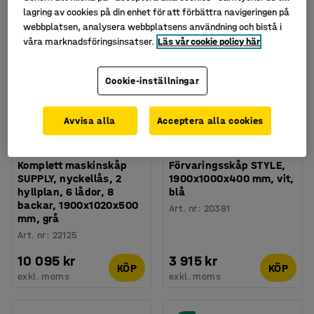
lagring av cookies på din enhet för att förbättra navigeringen på
Paket
webbplatsen, analysera webbplatsens användning och bistå i
våra marknadsföringsinsatser.
Läs vår cookie policy här
Cookie-inställningar
Avvisa alla
Acceptera alla cookies
Finns i flera utföranden
Komplett maskinskåp
Förvaringsskåp STYLE,
SUPPLY, nyckellås, 2
1900x1000x400 mm, vit,
hyllplan, 6 lådor, 8
blå
backar, 1900x1020x500
Art. nr
:
20381
mm, grå
Art. nr
:
22125
10 095 kr
3 915 kr
KÖP
KÖP
exkl. moms
exkl. moms