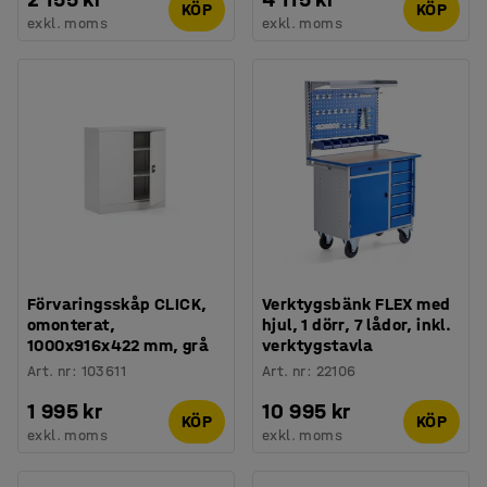
KÖP
KÖP
exkl. moms
exkl. moms
Förvaringsskåp CLICK,
Verktygsbänk FLEX med
omonterat,
hjul, 1 dörr, 7 lådor, inkl.
1000x916x422 mm, grå
verktygstavla
Art. nr
:
103611
Art. nr
:
22106
1 995 kr
10 995 kr
KÖP
KÖP
exkl. moms
exkl. moms