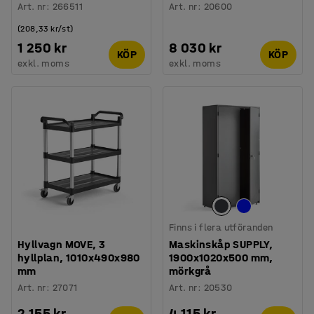
Art. nr
:
266511
Art. nr
:
20600
(208,33 kr/st)
1 250 kr
8 030 kr
KÖP
KÖP
exkl. moms
exkl. moms
Finns i flera utföranden
Hyllvagn MOVE, 3
Maskinskåp SUPPLY,
hyllplan, 1010x490x980
1900x1020x500 mm,
mm
mörkgrå
Art. nr
:
27071
Art. nr
:
20530
2 155 kr
4 115 kr