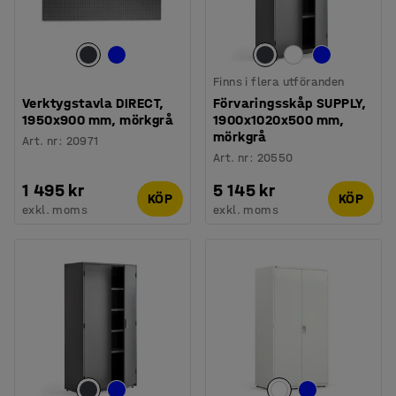
Finns i flera utföranden
Verktygstavla DIRECT,
Förvaringsskåp SUPPLY,
1950x900 mm, mörkgrå
1900x1020x500 mm,
mörkgrå
Art. nr
:
20971
Art. nr
:
20550
1 495 kr
5 145 kr
KÖP
KÖP
exkl. moms
exkl. moms