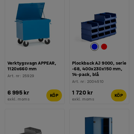
Verktygsvagn APPEAR,
Plockback AJ 9000, serie
1120x660 mm
-68, 400x230x150 mm,
14-pack, blå
Art. nr
:
25929
Art. nr
:
2004510
6 995 kr
1 720 kr
KÖP
KÖP
exkl. moms
exkl. moms