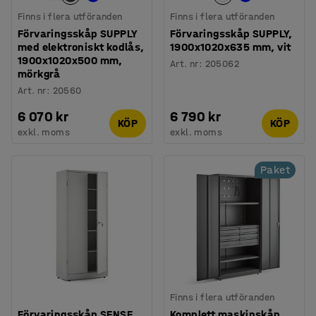
Finns i flera utföranden
Finns i flera utföranden
Förvaringsskåp SUPPLY
Förvaringsskåp SUPPLY,
med elektroniskt kodlås,
1900x1020x635 mm, vit
1900x1020x500 mm,
Art. nr
:
205062
mörkgrå
Art. nr
:
20560
6 070 kr
6 790 kr
KÖP
KÖP
exkl. moms
exkl. moms
Paket
Finns i flera utföranden
Förvaringsskåp SENSE,
Komplett maskinskåp