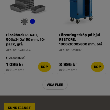
Plockback REACH,
Förvaringsskåp på hjul
500x240x150 mm, 10-
RESTORE,
pack, grå
1800x1000x600 mm, blå
Art. nr
:
230034
Art. nr
:
220861
(109,50 kr/st)
1 095 kr
8 995 kr
KÖP
KÖP
exkl. moms
exkl. moms
VISA FLER
KUNDTJÄNST