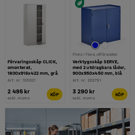
Finns i flera utföranden
Förvaringsskåp CLICK,
Verktygsskåp SERVE,
omonterat,
med 2 utdragbara lådor,
1800x916x422 mm, grå
900x950x450 mm, blå
Art. nr
:
103621
Art. nr
:
202751
2 495 kr
3 290 kr
KÖP
KÖP
exkl. moms
exkl. moms