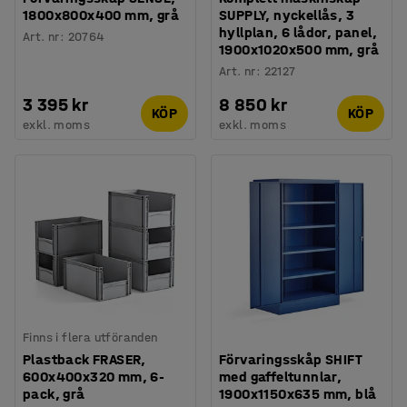
1800x800x400 mm, grå
SUPPLY, nyckellås, 3
hyllplan, 6 lådor, panel,
Art. nr
:
20764
1900x1020x500 mm, grå
Art. nr
:
22127
3 395 kr
8 850 kr
KÖP
KÖP
exkl. moms
exkl. moms
Finns i flera utföranden
Plastback FRASER,
Förvaringsskåp SHIFT
600x400x320 mm, 6-
med gaffeltunnlar,
pack, grå
1900x1150x635 mm, blå