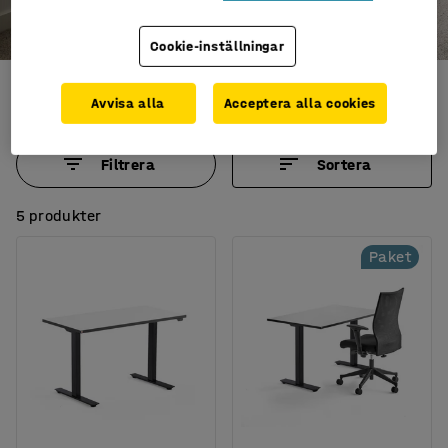
Cookie-inställningar
NOMAD skrivbord
Avvisa alla
Acceptera alla cookies
Filtrera
Sortera
5 produkter
Paket