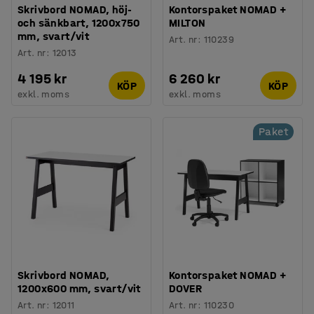
Skrivbord NOMAD, höj-
Kontorspaket NOMAD +
och sänkbart, 1200x750
MILTON
mm, svart/vit
Art. nr
:
110239
Art. nr
:
12013
4 195 kr
6 260 kr
KÖP
KÖP
exkl. moms
exkl. moms
Paket
Skrivbord NOMAD,
Kontorspaket NOMAD +
1200x600 mm, svart/vit
DOVER
Art. nr
:
12011
Art. nr
:
110230