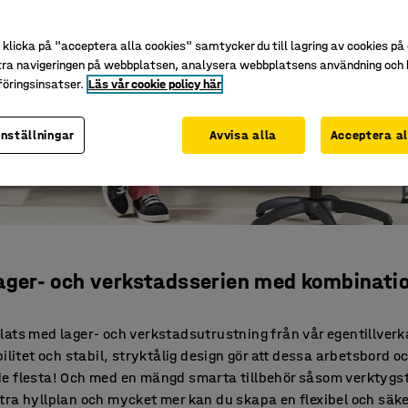
klicka på "acceptera alla cookies" samtycker du till lagring av cookies på 
tra navigeringen på webbplatsen, analysera webbplatsens användning och b
öringsinsatser.
Läs vår cookie policy här
inställningar
Avvisa alla
Acceptera al
ger- och verkstadsserien med kombinatio
plats med lager- och verkstadsutrustning från vår egentillver
litet och stabil, stryktålig design gör att dessa arbetsbord oc
e flesta! Och med en mängd smarta tillbehör såsom verktygst
tra hyllplan och mycket mer kan du skapa en flexibel och säker