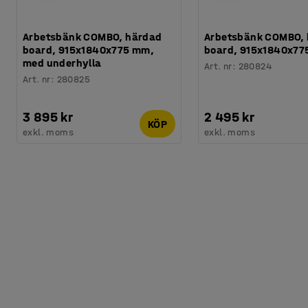
Arbetsbänk COMBO, härdad
Arbetsbänk COMBO,
board, 915x1840x775 mm,
board, 915x1840x7
med underhylla
Art. nr
:
280824
Art. nr
:
280825
3 895 kr
2 495 kr
KÖP
exkl. moms
exkl. moms