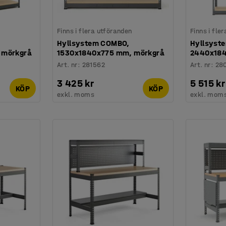
Finns i flera utföranden
Finns i fle
Hyllsystem COMBO,
Hyllsyst
 mörkgrå
1530x1840x775 mm, mörkgrå
2440x184
Art. nr
:
281562
Art. nr
:
28
3 425 kr
5 515 kr
KÖP
KÖP
exkl. moms
exkl. mom