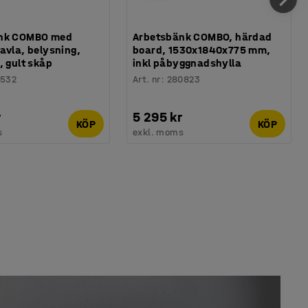
nk COMBO med
Arbetsbänk COMBO, härdad
avla, belysning,
board, 1530x1840x775 mm,
, gult skåp
inkl påbyggnadshylla
1532
Art. nr
:
280823
r
5 295 kr
KÖP
KÖP
s
exkl. moms