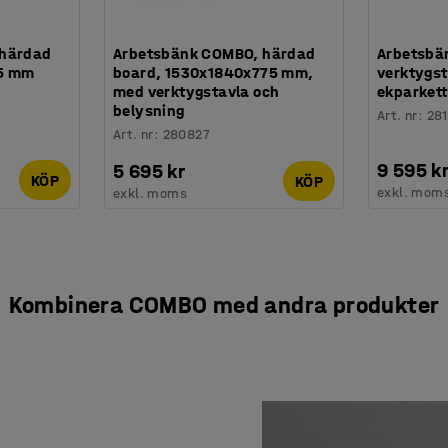
 härdad
Arbetsbänk COMBO, härdad
Arbetsbä
75 mm
board, 1530x1840x775 mm,
verktygst
med verktygstavla och
ekparkett
belysning
Art. nr
:
28
Art. nr
:
280827
9 595 k
5 695 kr
KÖP
KÖP
exkl. mom
exkl. moms
Kombinera COMBO med andra produkter