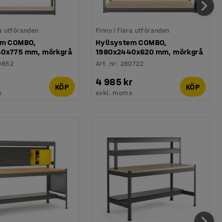
ra utföranden
Finns i flera utföranden
em COMBO,
Hyllsystem COMBO,
0x775 mm, mörkgrå
1980x2440x620 mm, mörkgrå
0852
Art. nr
:
280722
4 985 kr
KÖP
KÖP
s
exkl. moms