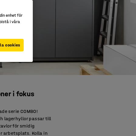
din enhet för
istå i våra
la cookies
ner i fokus
kade serie COMBO!
h lagerhyllor passar till
avlor för smidig
 arbetsplats. Kolla in