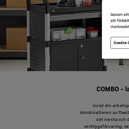
Genom att 
att förbät
marknadsf
Cookie-
COMBO – la
Inred din arbets
Kombinationen av flexibi
det mesta och d
verktygsförvaring, ex