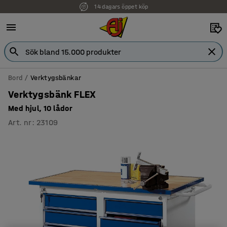
14 dagars öppet köp
Bord
Verktygsbänkar
Verktygsbänk FLEX
Med hjul, 10 lådor
Art. nr
:
23109