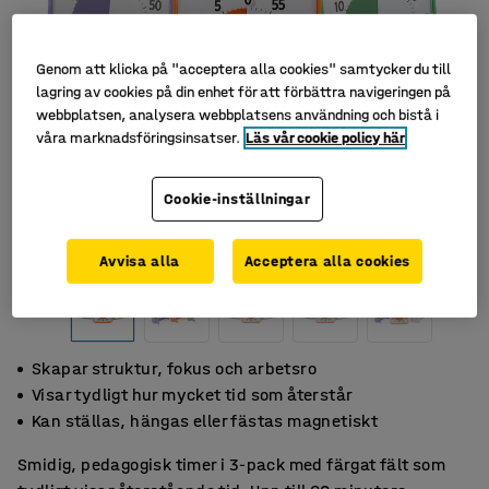
Genom att klicka på "acceptera alla cookies" samtycker du till
lagring av cookies på din enhet för att förbättra navigeringen på
webbplatsen, analysera webbplatsens användning och bistå i
våra marknadsföringsinsatser.
Läs vår cookie policy här
Cookie-inställningar
Avvisa alla
Acceptera alla cookies
Skapar struktur, fokus och arbetsro
Visar tydligt hur mycket tid som återstår
Kan ställas, hängas eller fästas magnetiskt
Smidig, pedagogisk timer i 3-pack med färgat fält som