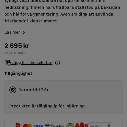
tydligt visar återstående tid. Upp till 60 minuters
nedräkning. Timern har utfällbara ställstöd på baksidan
och hål för väggmontering. Även smidiga att använda
fristående i klassrummet.
Läs mer
2 695 kr
exkl. moms
Lägg till i önskelistan
Tillgänglighet
Garantitid 7 år
Produkten är tillgänglig för
Inbärning