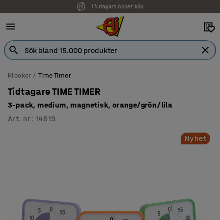
14 dagars öppet köp
Faktura för företag
Klockor
Time Timer
Tidtagare TIME TIMER
3-pack, medium, magnetisk, orange/grön/lila
Art. nr
:
14619
Nyhet