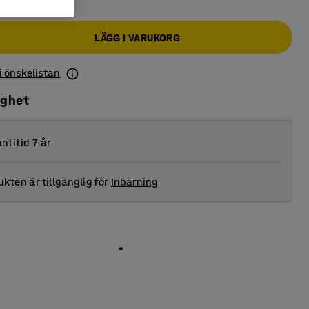
LÄGG I VARUKORG
 i önskelistan
ighet
ntitid 7 år
kten är tillgänglig för
Inbärning