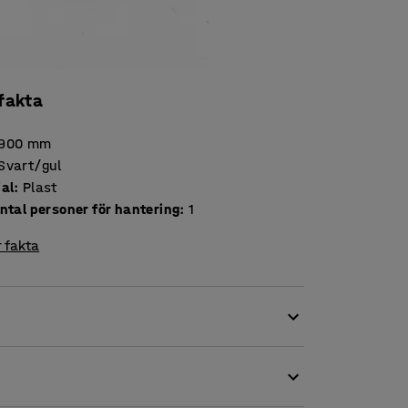
 fakta
900
mm
Svart/gul
ial
:
Plast
ntal personer för hantering
:
1
 fakta
d slitstark och flexibel egenskap. Den gula