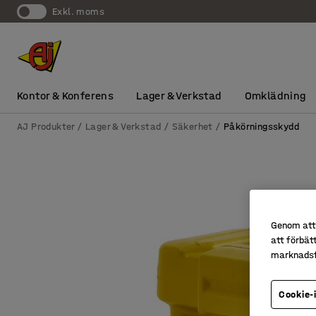
exkl. moms
Kontor & Konferens
Lager & Verkstad
Omklädning
AJ Produkter
Lager & Verkstad
Säkerhet
Påkörningsskydd
Genom att 
att förbät
marknadsf
Cookie-