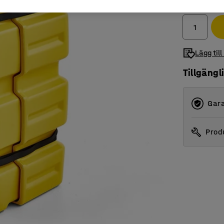
exkl. moms
Lägg till
Tillgängl
Gara
Produ