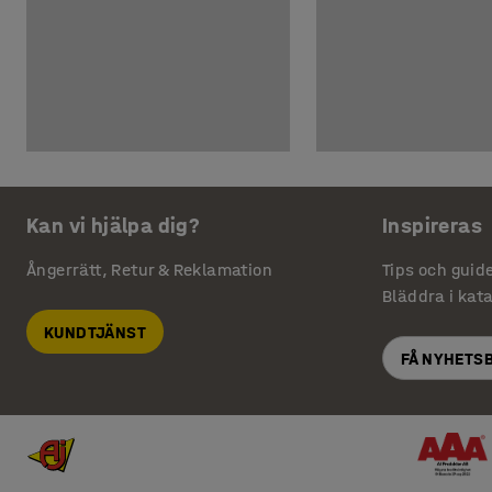
Kan vi hjälpa dig?
Inspireras
Ångerrätt, Retur & Reklamation
Tips och guid
Bläddra i kat
KUNDTJÄNST
FÅ NYHETS