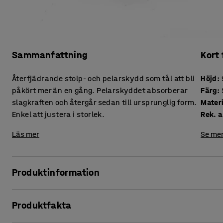
Sammanfattning
Kort
Återfjädrande stolp- och pelarskydd som tål att bli
Höjd
:
påkört mer än en gång. Pelarskyddet absorberar
Färg
:
slagkraften och återgår sedan till ursprunglig form.
Mater
Enkel att justera i storlek.
Rek. a
Läs mer
Se mer
Produktinformation
Påkörningsskyddet är tillverkat i återvinningsbar plast me
Produktfakta
färgen gör skyddet väl synligt.