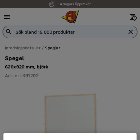
14 dagars öppet köp
Inredningsdetaljer
Speglar
Spegel
620x920 mm, björk
Art. nr
:
391202