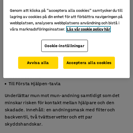
Genom att klicka på "acceptera alla cookies" samtycker du till
lagring av cookies på din enhet för att förbättra navigeringen på
webbplatsen, analysera webbplatsens användning och bistå i
våra marknadsföringsinsatser.
Läs vår cookie policy här
Cookie-inställningar
Avvisa alla
Acceptera alla cookies
För mun mot mun-andning
Mot blodsmitta
Till Första Hjälpen-tavla
Underlättar mun mot mun-andning samtidigt som det
minskar risken för kontakt mellan hjälpare och den
skadade. Innehåll: en andningsmask med filter och
backventil, två tvättservetter och ett par
skyddshandskar.