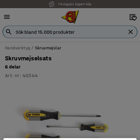
14 dagars öppet köp
Handverktyg
Skruvmejslar
Skruvmejselsats
6 delar
Art. nr
:
40344