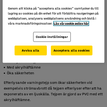
Genom att klicka på "acceptera alla cookies" samtycker du till
lagring av cookies på din enhet för att förbättra navigeringen på
webbplatsen, analysera webbplatsens användning och bistå i
våra marknadsföringsinsatser.
Läs vår cookie policy här
Cookie-inställningar
Avvisa alla
Acceptera alla cookies
Efterlysande tejp
Med akrylhäftämne
Öka säkerheten
Efterlysande varningstejp som ökar säkerheten vid
exempelvis strömavbrott då tejpen efterlyser efter att ha
exponerats av en ljuskälla. Tejpen är gjord av PVC med ett
akrylhäftämne.