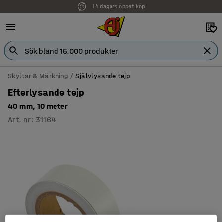
14 dagars öppet köp
Skyltar & Märkning
Självlysande tejp
Efterlysande tejp
40 mm, 10 meter
Art. nr
:
31164