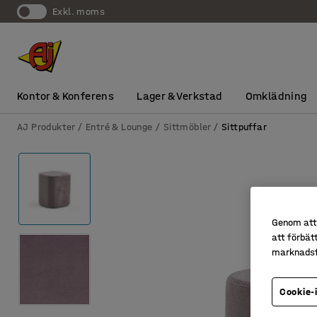
exkl. moms
Kontor & Konferens
Lager & Verkstad
Omklädning
AJ Produkter
Entré & Lounge
Sittmöbler
Sittpuffar
Genom att 
att förbät
marknadsf
Cookie-