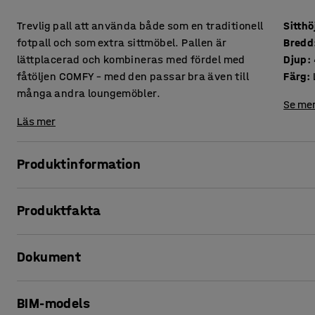
Trevlig pall att använda både som en traditionell
Sitthö
fotpall och som extra sittmöbel. Pallen är
Bredd
lättplacerad och kombineras med fördel med
Djup
:
fåtöljen COMFY – med den passar bra även till
Färg
:
många andra loungemöbler.
Se mer
Läs mer
Produktinformation
Pallen COMFY kompletterar med fördel fåtöljen COMFY i s
Produktfakta
matchas med många andra möbler i vårt sortiment. Till en ens
varför inte som en extra sittplats?
Sitthöjd
:
460
mm
Dokument
Bredd
:
400
mm
Den är klädd i exklusiv och mjuk sammet som adderar ett e
Djup
:
400
mm
Färg
:
Ljuslila
Skriv ut produktblad
BIM-models
Material
:
Sammetstyg