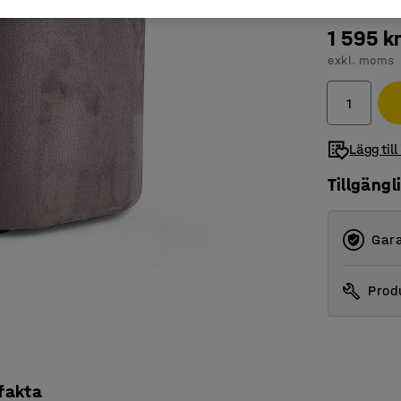
1 595 k
exkl. moms
Lägg till
Tillgängl
Gara
Produ
 fakta