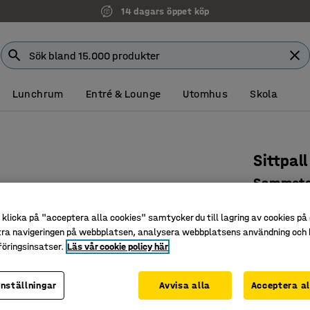
14 dagars öppet köp
Lunchrum
Entré & Lounge
Utomhus
Skola
Sittpal
Sammetst
Art. nr
:
13
klicka på "acceptera alla cookies" samtycker du till lagring av cookies på 
Modern o
tra navigeringen på webbplatsen, analysera webbplatsens användning och b
öringsinsatser.
Läs vår cookie policy här
Smidig at
Exklusivt
inställningar
Avvisa alla
Acceptera al
Färg
:
Ljuslila