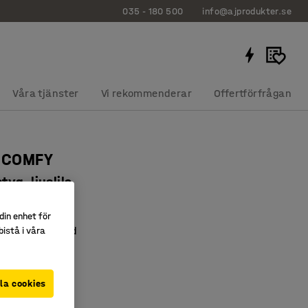
035 - 180 500
info@ajprodukter.se
Våra tjänster
Vi rekommenderar
Offertförfrågan
l COMFY
yg, ljuslila
2065
din enhet för
ch lättmöblerad
istå i våra
t flytta runt
 och mjukt tyg
la cookies