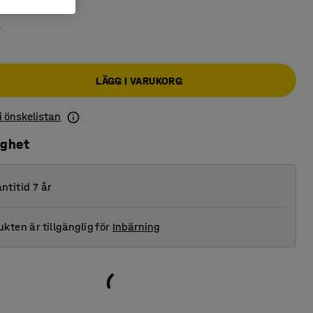
r
LÄGG I VARUKORG
 i önskelistan
ighet
ntitid 7 år
kten är tillgänglig för
Inbärning