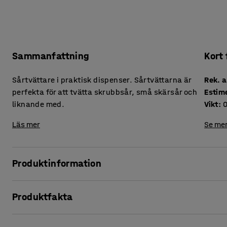
Sammanfattning
Kort
Sårtvättare i praktisk dispenser. Sårtvättarna är
Rek. a
perfekta för att tvätta skrubbsår, små skärsår och
Estim
liknande med.
Vikt
:
0
Läs mer
Se mer
Produktinformation
Dessa sårtvättare är smidiga och enkla att använda vid re
Produktfakta
indränkta i sårlösning – ett praktiskt alternativ till bomul
Rek. antal personer för hantering
:
1
Varje servett är individuellt förpackad för god hållbarhet.