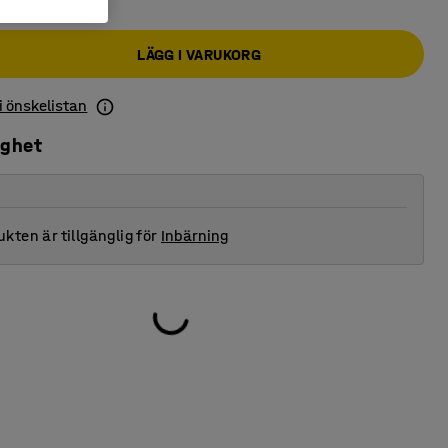
LÄGG I VARUKORG
 i önskelistan
ighet
kten är tillgänglig för
Inbärning