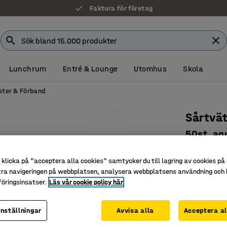
Faktura för företag
Lunchrum
Entré & Lounge
Utomhus
Skola
ster & Förband
Sårtvät
50st, aqu
Art. nr
:
33
klicka på "acceptera alla cookies" samtycker du till lagring av cookies på 
Smidig så
tra navigeringen på webbplatsen, analysera webbplatsens användning och b
Styckför
öringsinsatser.
Läs vår cookie policy här
Till Förs
inställningar
Avvisa alla
Acceptera al
160 kr