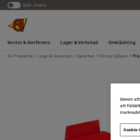
exkl. moms
Kontor & Konferens
Lager & Verkstad
Omklädning
AJ Produkter
Lager & Verkstad
Säkerhet
Första hjälpen
Plå
Genom att 
att förbät
marknadsf
Cookie-