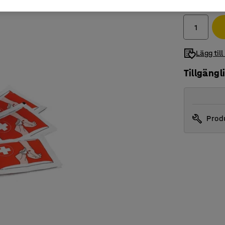
exkl. moms
Lägg till
Tillgängl
Produ