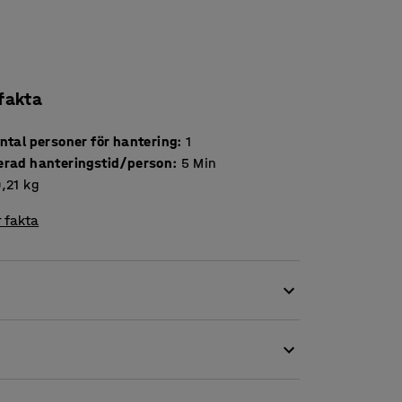
 fakta
ntal personer för hantering
:
1
erad hanteringstid/person
:
5
Min
,21
kg
 fakta
ngöring av små sår. Sårtvättarna är servetter
l och sårlösning på flaska.