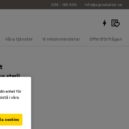
035 - 180 500
info@ajprodukter.se
Våra tjänster
Vi rekommenderar
Offertförfrågan
t
a steril
4047
din enhet för
rtvätt
istå i våra
packade
ta Hjälpen-tavla
la cookies