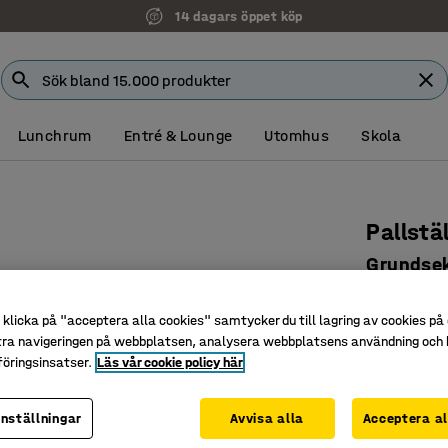
14 dagars öppet köp
Lunchrum
Entré & Lounge
Utomhus
Skola
Pallstä
Grundsek
Art. nr
:
23
klicka på "acceptera alla cookies" samtycker du till lagring av cookies på 
Erbjuder 
tra navigeringen på webbplatsen, analysera webbplatsens användning och b
Platsbes
öringsinsatser.
Läs vår cookie policy här
Uppfylle
inställningar
Avvisa alla
Acceptera al
9 895 k