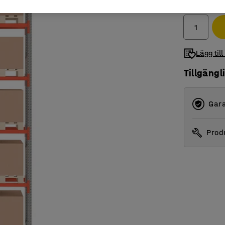
exkl. moms
Lägg till
Tillgängl
Gara
Produ