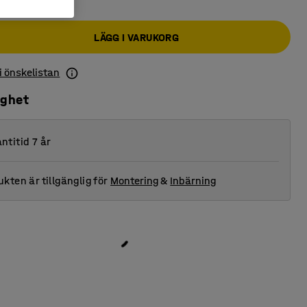
LÄGG I VARUKORG
 i önskelistan
ighet
ntitid 7 år
kten är tillgänglig för
Montering
&
Inbärning