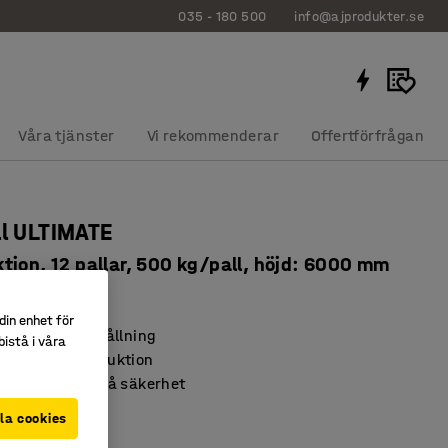
035 - 180 500
info@ajprodukter.se
Våra tjänster
Vi rekommenderar
Offertförfrågan
ll ULTIMATE
tion, 12 pallar, 500 kg/pall, höjd: 6000 mm
739
din enhet för
utmärkt lagerhållning
istå i våra
parande konstruktion
r branschkrav på säkerhet
la cookies
r