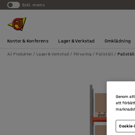
exkl. moms
Kontor & Konferens
Lager & Verkstad
Omklädning
AJ Produkter
Lager & Verkstad
Förvaring
Pallställ
Pallställ
Genom att 
att förbät
marknadsf
Cookie-