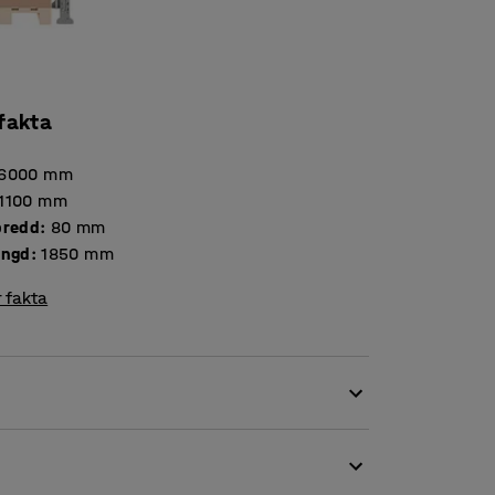
 fakta
6000
mm
1100
mm
bredd
:
80
mm
ängd
:
1850
mm
 fakta
 flexibilitet och ett resultat av AJ Produkters
för att skapa effektiv logistik, lagerhållning