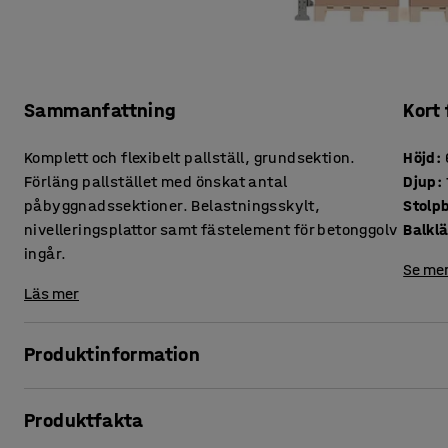
Sammanfattning
Kort
Komplett och flexibelt pallställ, grundsektion.
Höjd
:
Förläng pallstället med önskat antal
Djup
:
påbyggnadssektioner. Belastningsskylt,
Stolp
nivelleringsplattor samt fästelement för betonggolv
Balkl
ingår.
Se mer
Läs mer
Produktinformation
Pallställ ULTIMATE är ett anpassningsbart pallställ med hög
Produktfakta
egen design och produktion. Pallstället är anpassningsbart 
och godshantering utifrån specifika krav och önskemål.