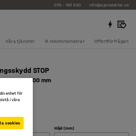
035 - 180 500
info@ajprodukter.se
Våra tjänster
Vi rekommenderar
Offertförfrågan
ingsskydd STOP
9 mm, 350X600 mm
391
din enhet för
istå i våra
onstruktion
från påkörning
husbruk
la cookies
Höjd (mm)