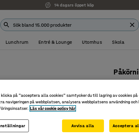
14 dagars öppet köp
Lunchrum
Entré & Lounge
Utomhus
Skola
Påkörn
Rak, Ø8
Art. nr
:
310
klicka på "acceptera alla cookies" samtycker du till lagring av cookies på 
tra navigeringen på webbplatsen, analysera webbplatsens användning och b
Kraftig k
öringsinsatser.
Läs vår cookie policy här
Skyddar 
För inom
inställningar
Avvisa alla
Acceptera al
Längd (mm)