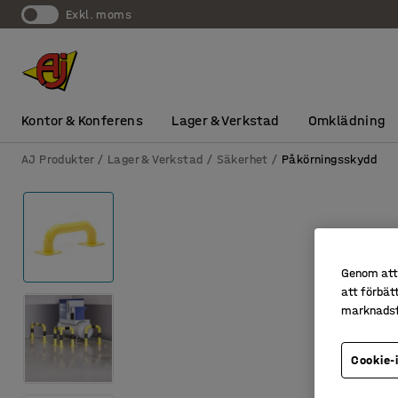
exkl. moms
Kontor & Konferens
Lager & Verkstad
Omklädning
AJ Produkter
Lager & Verkstad
Säkerhet
Påkörningsskydd
Genom att 
att förbät
marknadsf
Cookie-