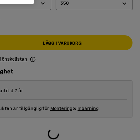
350
r
350
600
LÄGG I VARUKORG
1200
 i önskelistan
ighet
ntitid 7 år
kten är tillgänglig för
Montering
&
Inbärning