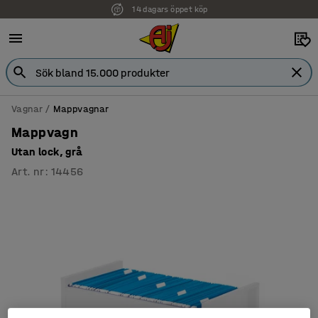
14 dagars öppet köp
Vagnar
Mappvagnar
Mappvagn
Utan lock, grå
Art. nr
:
14456