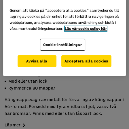
Genom att klicka på "acceptera alla cookies" samtycker du till
lagring av cookies på din enhet för att förbättra navigeringen på
webbplatsen, analysera webbplatsens användning och bistå i
våra marknadsföringsinsatser.
Läs vår cookie policy här
Cookie-inställningar
Avvisa alla
Acceptera alla cookies
Försedd med hjul
Med eller utan lock
Rymmer ca 80 mappar
Hängmappsvagn av metall för förvaring av hängmappar i
A4-format. Försedd med fyra vridbara hjul, varav två
har bromsar. Finns med eller utan låsbart lock.
Läs mer