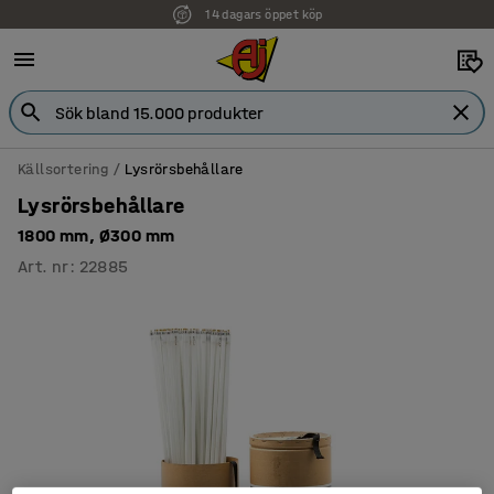
14 dagars öppet köp
Faktura för företag
Källsortering
Lysrörsbehållare
Lysrörsbehållare
1800 mm, Ø300 mm
Art. nr
:
22885