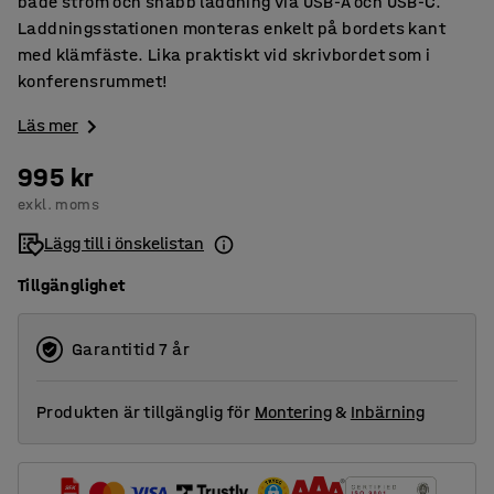
både ström och snabb laddning via USB-A och USB-C.
Laddningsstationen monteras enkelt på bordets kant
med klämfäste. Lika praktiskt vid skrivbordet som i
konferensrummet!
Läs mer
995 kr
exkl. moms
Lägg till i önskelistan
Tillgänglighet
Garantitid 7 år
Produkten är tillgänglig för
Montering
&
Inbärning