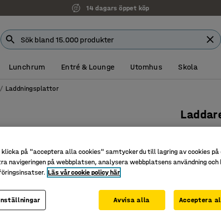
14 dagars öppet köp
Lunchrum
Entré & Lounge
Utomhus
Skola
Laddningsplattor
Laddar
100 W, 1
Art. nr
:
12
klicka på "acceptera alla cookies" samtycker du till lagring av cookies på 
tra navigeringen på webbplatsen, analysera webbplatsens användning och b
GaN-tekni
öringsinsatser.
Läs vår cookie policy här
Dubbla U
Kompakt 
inställningar
Avvisa alla
Acceptera al
995 kr