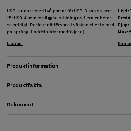
USB-laddare med två portar för USB-C och en port
Höjd
:
för USB-A som möjliggör laddning av flera enheter
Bredd
samtidigt. Perfekt att förvara i väskan eller ta med
Djup
:
på språng. Laddsladdar medföljer ej.
Maxef
Läs mer
Se mer
Produktinformation
Ladda flera enheter samtidigt med denna bärbara USB-la
Produktfakta
USB-C-uttagen har stöd för extra snabb laddning och är tillr
Höjd
:
32
mm
dator. Den extra porten för USB typ A gör det möjligt att l
Dokument
Bredd
:
95
mm
Djup
:
64
mm
Tack vare den avancerade GaN-tekniken kan du ladda dina 
Maxeffekt
:
100
W
Skriv ut produktblad
kortslutning eller överbelastning. Uteffekten justeras eft
Sladdlängd
:
1200
mm
effektkrav de har.