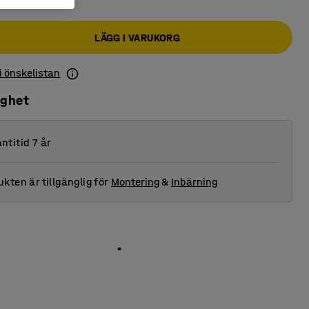
LÄGG I VARUKORG
 i önskelistan
ighet
ntitid 7 år
kten är tillgänglig för
Montering
&
Inbärning