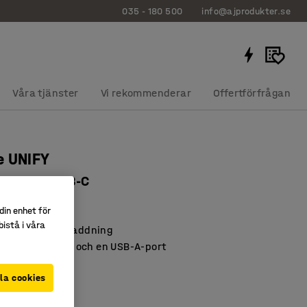
035 - 180 500
info@ajprodukter.se
Våra tjänster
Vi rekommenderar
Offertförfrågan
e UNIFY
 USB-A, 2 USB-C
7604
din enhet för
istå i våra
k för effektiv laddning
SB-C PD-portar och en USB-A-port
design
la cookies