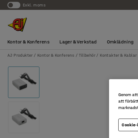
exkl. moms
Kontor & Konferens
Lager & Verkstad
Omklädning
AJ Produkter
Kontor & Konferens
Tillbehör
Kontakter & Kablar
Genom att 
att förbät
marknadsf
Cookie-