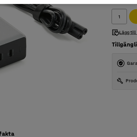
exkl. moms
Lägg till
Tillgängl
Gara
Produ
 fakta