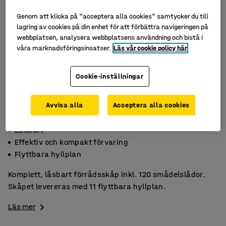
Genom att klicka på "acceptera alla cookies" samtycker du till
lagring av cookies på din enhet för att förbättra navigeringen på
webbplatsen, analysera webbplatsens användning och bistå i
våra marknadsföringsinsatser.
Läs vår cookie policy här
Cookie-inställningar
Avvisa alla
Acceptera alla cookies
Låsbart
Effektiv och kompakt förvaring
Flyttbara hyllplan
Komplett, låsbart förrådsskåp inkl. 120 smådelslådor.
Skåpet levereras med 11 flyttbara hyllplan.
Läs mer