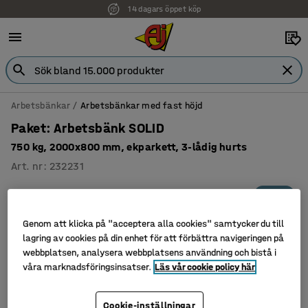
14 dagars öppet köp
Arbetsbänkar
Arbetsbänkar med fast höjd
Paket: Arbetsbänk SOLID
750 kg, 2000x800 mm, ekparkett, 3-lådig hurts
Art. nr
:
232231
Paket
Genom att klicka på "acceptera alla cookies" samtycker du till
lagring av cookies på din enhet för att förbättra navigeringen på
webbplatsen, analysera webbplatsens användning och bistå i
våra marknadsföringsinsatser.
Läs vår cookie policy här
Cookie-inställningar