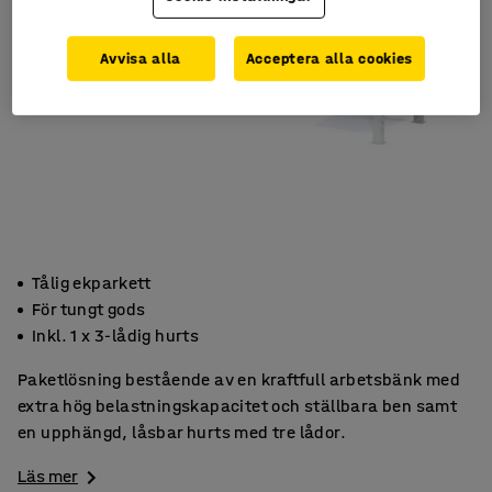
Avvisa alla
Acceptera alla cookies
Tålig ekparkett
För tungt gods
Inkl. 1 x 3-lådig hurts
Paketlösning bestående av en kraftfull arbetsbänk med
extra hög belastningskapacitet och ställbara ben samt
en upphängd, låsbar hurts med tre lådor.
Läs mer