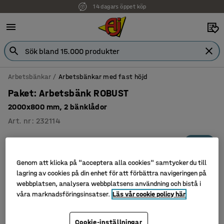
14 dagars öppet köp
Faktura för företag
Arbetsbänkar
Arbetsbänkar med fast höjd
Paket: Arbetsbänk ROBUST
2000x800 mm, 2 bänklådor
Art. nr
:
232114
Paket
Genom att klicka på "acceptera alla cookies" samtycker du till
lagring av cookies på din enhet för att förbättra navigeringen på
webbplatsen, analysera webbplatsens användning och bistå i
våra marknadsföringsinsatser.
Läs vår cookie policy här
Cookie-inställningar