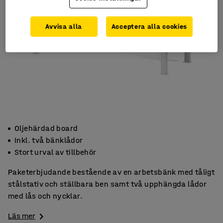
Avvisa alla
Acceptera alla cookies
Oljehärdad board
Inkl. två bänklådor
Stort urval av tillbehör
Paketerbjudande bestående av en arbetsbänk med tåligt
stålstativ och ställbara ben samt två upphängda lådor
med lås och nycklar.
Läs mer