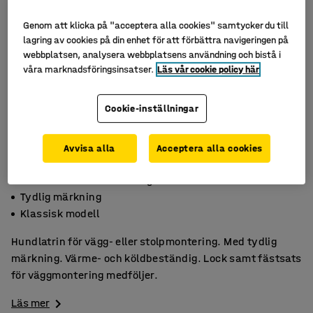
Genom att klicka på "acceptera alla cookies" samtycker du till
lagring av cookies på din enhet för att förbättra navigeringen på
webbplatsen, analysera webbplatsens användning och bistå i
våra marknadsföringsinsatser.
Läs vår cookie policy här
Cookie-inställningar
Avvisa alla
Acceptera alla cookies
Värme- och köldbeständig
Tydlig märkning
Klassisk modell
Hundlatrin för vägg- eller stolpmontering. Med tydlig
märkning. Värme- och köldbeständig. Lock samt fästsats
för väggmontering medföljer.
Läs mer