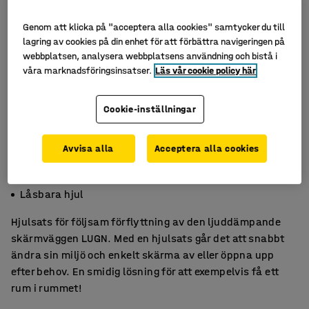
Genom att klicka på "acceptera alla cookies" samtycker du till
lagring av cookies på din enhet för att förbättra navigeringen på
webbplatsen, analysera webbplatsens användning och bistå i
våra marknadsföringsinsatser.
Läs vår cookie policy här
Cookie-inställningar
Avvisa alla
Acceptera alla cookies
Möjlighet att möblera om i rummet
För följsam förflyttning
Låsbara hjul
Hjulsats för följsam förflyttning av den ljuddämpande
skärmväggen LUGN. Med en hjulsats går det att snabbt
ändra sin miljö och enkelt skärma av eller öppna upp
efter behov. En smidig lösning för att exempelvis få ett
rum i rummet!