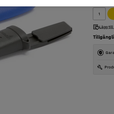
exkl. moms
Lägg till
Tillgängl
Gara
Produ