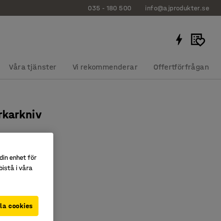
035 - 180 500
info@ajprodukter.se
Våra tjänster
Vi rekommenderar
Offertförfrågan
rkarkniv
3004
din enhet för
istå i våra
 knivstål
terfunktion
la cookies
kr/st)