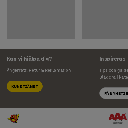
Kan vi hjälpa dig?
Inspireras
Ångerrätt, Retur & Reklamation
Tips och guid
Bläddra i kat
KUNDTJÄNST
FÅ NYHETS