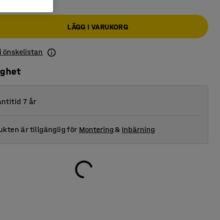
LÄGG I VARUKORG
 i önskelistan
ighet
ntitid 7 år
kten är tillgänglig för
Montering
&
Inbärning