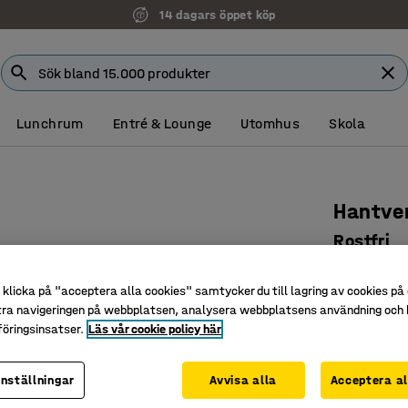
14 dagars öppet köp
Lunchrum
Entré & Lounge
Utomhus
Skola
Hantve
Rostfri
Art. nr
:
40
klicka på "acceptera alla cookies" samtycker du till lagring av cookies på 
Rostfri
tra navigeringen på webbplatsen, analysera webbplatsens användning och b
Japanskt
öringsinsatser.
Läs vår cookie policy här
Unik höls
inställningar
Avvisa alla
Acceptera al
95 kr
(95 