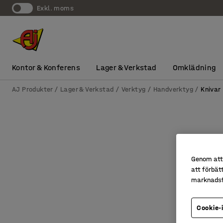
exkl. moms
Kontor & Konferens
Lager & Verkstad
Omklädning
AJ Produkter
Lager & Verkstad
Verktyg
Handverktyg
Knivar
Genom att 
att förbät
marknadsf
Cookie-