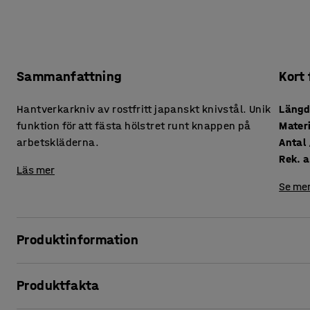
Sammanfattning
Kort
Hantverkarkniv av rostfritt japanskt knivstål. Unik
Läng
funktion för att fästa hölstret runt knappen på
Mater
arbetskläderna.
Rek. a
Läs mer
Se mer
Produktinformation
Denna slitstarka hantverkarkniv är utvecklad efter hantve
Produktfakta
tillverkade av mycket slagtålig PP-plast. Knivbladet är til
som härdats till 57-59 HRC. Eggen är slipad i flera steg m