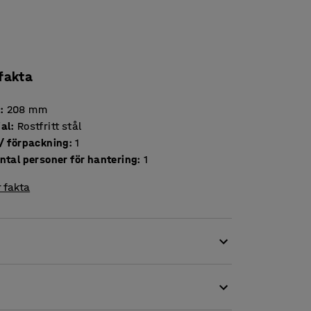
 fakta
d
:
208
mm
ial
:
Rostfritt stål
Antal / förpackning
:
1
ntal personer för hantering
:
1
 fakta
rkarens behov. Skaftet och hölstret är
lverkad av 2,5 mm rostfritt japanskt knivstål
ed en avslutande bryning på läderskiva.