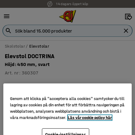
14 dagars öppet köp
Skolstolar
Elevstolar
Elevstol DOCTRINA
Höjd: 450 mm, svart
Art. nr
:
360307
Genom att klicka på "acceptera alla cookies" samtycker du till
lagring av cookies på din enhet för att förbättra navigeringen på
webbplatsen, analysera webbplatsens användning och bistå i
våra marknadsföringsinsatser.
Läs vår cookie policy här
Cookie-inställningar