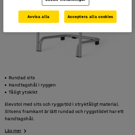
Avvisa alla
Acceptera alla cookies
Rundad sits
Handtagshål i ryggen
Tåligt ytskikt
Elevstol med sits och ryggstöd i stryktåligt material.
Sitsens framkant är lätt rundad och ryggstödet har ett
handtagshål.
Läs mer