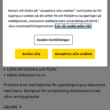
Genom att klicka på "acceptera alla cookies" samtycker du till
lagring av cookies på din enhet för att förbättra navigeringen på
webbplatsen, analysera webbplatsens användning och bistå i
våra marknadsföringsinsatser.
Läs vår cookie policy här
Cookie-inställningar
Avvisa alla
Acceptera alla cookies
För verktygstavlor
Lätta att montera och flytta
Håller dokument m.m.
Praktisk krok med klämma för upphängning av dokument
med mera. Designad för användning tillsammans med
våra verktygstavlor.
Läs mer