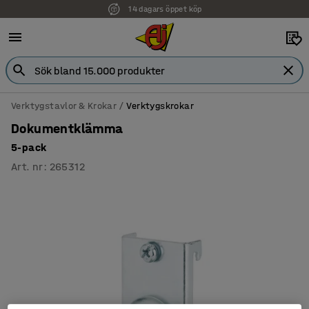
14 dagars öppet köp
Verktygstavlor & Krokar
Verktygskrokar
Dokumentklämma
5-pack
Art. nr
:
265312