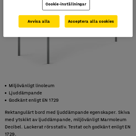
Cookie-inställningar
Avvisa alla
Acceptera alla cookies
Miljövänligt linoleum
Ljuddämpande
Godkänt enligt EN 1729
Rektangulärt bord med ljuddämpande egenskaper. Skiva
med ytskikt av ljuddämpande, miljövänligt Marmoleum
Decibel. Lackerat rörsstativ. Testat och godkänt enligt EN
1729.