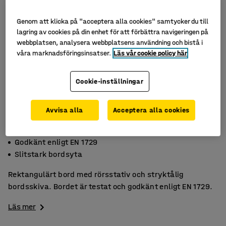
Genom att klicka på "acceptera alla cookies" samtycker du till
lagring av cookies på din enhet för att förbättra navigeringen på
webbplatsen, analysera webbplatsens användning och bistå i
våra marknadsföringsinsatser.
Läs vår cookie policy här
Cookie-inställningar
Avvisa alla
Acceptera alla cookies
Högtryckslaminat
Godkänt enligt EN 1729
Slitstark bordsyta
Rektangulärt bord med rörsstativ och stryktålig
bordsskiva. Bordet är testat och godkänt enligt EN 1729.
Läs mer