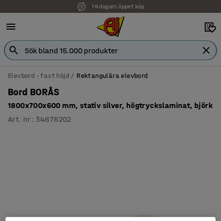
14 dagars öppet köp
Elevbord - fast höjd
Rektangulära elevbord
Bord BORÅS
1800x700x600 mm, stativ silver, högtryckslaminat, björk
Art. nr
:
34676202