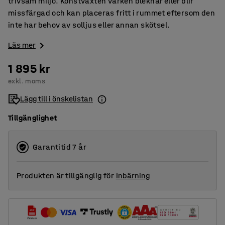
trivsam miljö. Konstväxten varken bleknar eller blir
missfärgad och kan placeras fritt i rummet eftersom den
inte har behov av solljus eller annan skötsel.
Läs mer
1 895 kr
exkl. moms
Lägg till i önskelistan
Tillgänglighet
Garantitid 7 år
Produkten är tillgänglig för
Inbärning