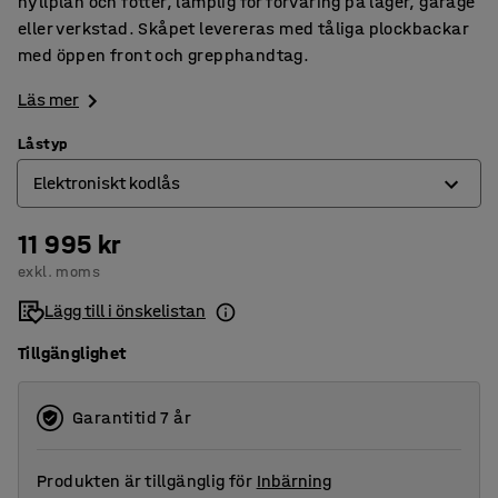
hyllplan och fötter, lämplig för förvaring på lager, garage
eller verkstad. Skåpet levereras med tåliga plockbackar
med öppen front och grepphandtag.
Läs mer
Låstyp
Elektroniskt kodlås
11 995 kr
Elektroniskt kodlås
exkl. moms
Nyckellås
Lägg till i önskelistan
Tillgänglighet
Garantitid 7 år
Produkten är tillgänglig för
Inbärning