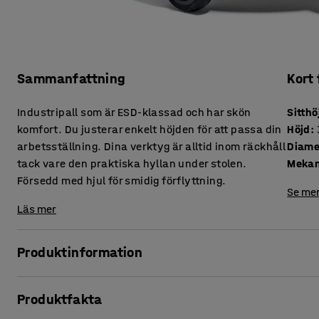
Sammanfattning
Kort
Industripall som är ESD-klassad och har skön
Sitthö
komfort. Du justerar enkelt höjden för att passa din
Höjd
:
arbetsställning. Dina verktyg är alltid inom räckhåll
Diame
tack vare den praktiska hyllan under stolen.
Meka
Försedd med hjul för smidig förflyttning.
Se mer
Läs mer
Produktinformation
Smart åkstol som kombinerar avledning av statisk elektric
Produktfakta
och godkänd av SP Sveriges Tekniska Forskningsinstitut oc
klädseln och hjulen är avledande och stolen avleder effektiv