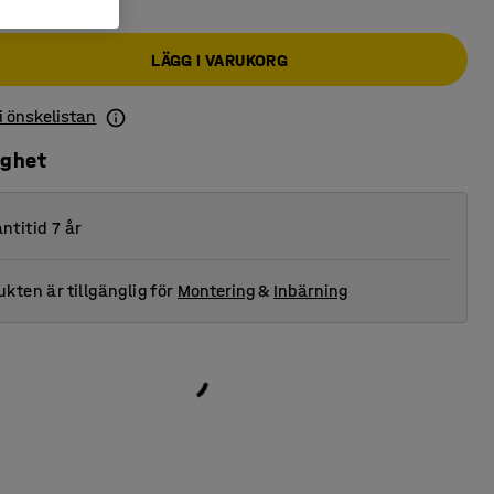
LÄGG I VARUKORG
 i önskelistan
ighet
ntitid 7 år
kten är tillgänglig för
Montering
&
Inbärning