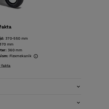
 fakta
jd
:
370-550
mm
370
mm
ter
:
360
mm
nism
:
Flexmekanik
 fakta
itet med god arbetskomfort. Stolen är testad
h uppfyller internationell standard. Både
t statisk elektricitet för att skydda