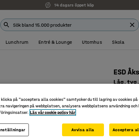
14 dagars öppet köp
Lunchrum
Entré & Lounge
Utomhus
Skola
ESD Åk
Låg, tyg,
Art. nr
:
23
klicka på "acceptera alla cookies" samtycker du till lagring av cookies på 
ESD-utfö
tra navigeringen på webbplatsen, analysera webbplatsens användning och b
Smart ve
öringsinsatser.
Läs vår cookie policy här
Bromsbar
inställningar
Avvisa alla
Acceptera al
2 795 k