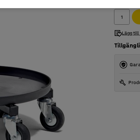
exkl. moms
Lägg till
Tillgängl
Gara
Produ