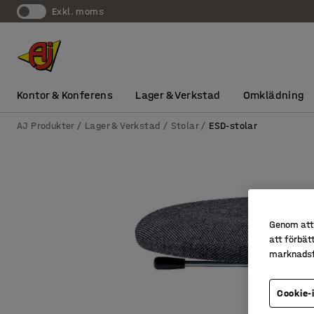
exkl. moms
Kontor & Konferens
Lager & Verkstad
Omklädning
AJ Produkter
Lager & Verkstad
Stolar
ESD-stolar
Genom att 
att förbät
marknadsf
Cookie-