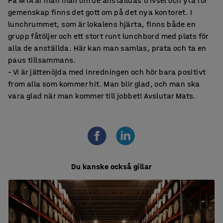
På MTA är man mån om de anställdas trivsel och yta för
gemenskap finns det gott om på det nya kontoret. I
lunchrummet, som är lokalens hjärta, finns både en
grupp fåtöljer och ett stort runt lunchbord med plats för
alla de anställda. Här kan man samlas, prata och ta en
paus tillsammans.
– Vi är jättenöjda med inredningen och hör bara positivt
from alla som kommer hit. Man blir glad, och man ska
vara glad när man kommer till jobbet! Avslutar Mats.
Du kanske också gillar