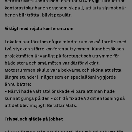
berättar Mats Johansson, chef för MTA-bygg. Istället för
kontorsstolar har en ergonomisk pall, att luta sig mot när
benen blir trötta, blivit populär.
Viktigt med rejäla konferensrum
Lokalen har förutom några mindre rum också inretts med
två stycken större konferensutrymmen. Kundbesök och
projektmöten är vanligt på företaget och utrymme för
både stora och små möten var därför viktigt.
Mötesrummen skulle vara bekväma och sköna att sitta
längre stunder i, något som en speciallösning gjorde
ännu bättre;
– När vi hade valt stol önskade vi bara att man hade
kunnat gunga på den – och då fixade AJ dit en lösning så
att det blev möjligt! Berättar Mats.
Trivsel och glädje på jobbet