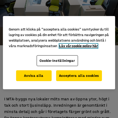
Genom att klicka på "acceptera alla cookies" samtycker du till
lagring av cookies på din enhet för att förbättra navigeringen på
webbplatsen, analysera webbplatsens användning och bistå i
våra marknadsföringsinsatser.
Läs vår cookie policy här
MTA är byggföretaget som på sina 5 år i branschen växt
Cookie-inställningar
från tre till 170 anställda. I luftiga lokaler i Halmstad
hittar man huvudkontoret, ett av företagets tre kontor.
Kontoret har planerats av Fredblads arkitekter och
Avvisa alla
Acceptera alla cookies
inretts av AJ Produkter. Här ryms 16 arbetsplatser och
finns plats för både möte och umgänge.
I MTA-byggs nya lokaler möts man av öppna ytor, högt i
tak och stort ljusinsläpp. Inredningen är genomtänkt i
minsta detalj och går i företagets färger grönt och grått.
De öppna kontorsytorna kompletteras med mindre rum