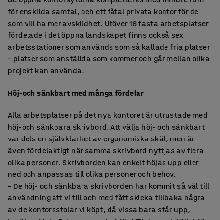
för enskilda samtal, och ett fåtal privata kontor för de
som vill ha mer avskildhet. Utöver 16 fasta arbetsplatser
fördelade i det öppna landskapet finns också sex
arbetsstationer som används som så kallade fria platser
– platser som anställda som kommer och går mellan olika
projekt kan använda.
Höj-och sänkbart med många fördelar
Alla arbetsplatser på det nya kontoret är utrustade med
höj-och sänkbara skrivbord. Att välja höj- och sänkbart
var dels en självklarhet av ergonomiska skäl, men är
även fördelaktigt när samma skrivbord nyttjas av flera
olika personer. Skrivborden kan enkelt höjas upp eller
ned och anpassas till olika personer och behov.
– De höj- och sänkbara skrivborden har kommit så väl till
användning att vi till och med fått skicka tillbaka några
av de kontorsstolar vi köpt, då vissa bara står upp,